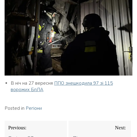
В ніч на 27 вересня
ППО знешкодила 97 зі 115
ворожих БпЛА
Posted in
Регіони
Навігація
Previous:
Next:
записів