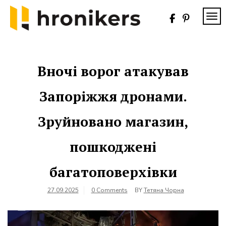
Skip
to
TOG
content
Хронікерс
Інформаційний
знак якості
Вночі ворог атакував
Запоріжжя дронами.
Зруйновано магазин,
пошкоджені
багатоповерхівки
27.09.2025
0 Comments
BY
Тетяна Чорна