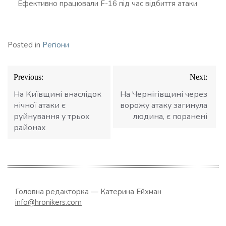
Ефективно працювали F-16 під час відбиття атаки
Posted in
Регіони
Навігація
Previous:
Next:
записів
На Київщині внаслідок
На Чернігівщині через
нічної атаки є
ворожу атаку загинула
руйнування у трьох
людина, є поранені
районах
Головна редакторка — Катерина Ейхман
info@hronikers.com