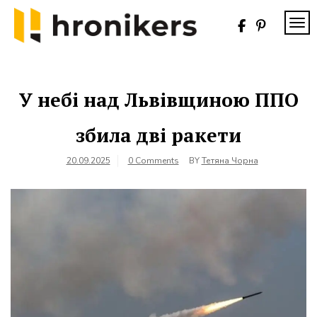
Skip
to
TOG
content
Хронікерс
Інформаційний
знак якості
У небі над Львівщиною ППО
збила дві ракети
20.09.2025
0 Comments
BY
Тетяна Чорна