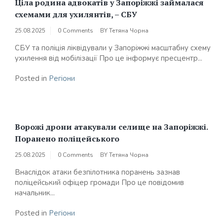
Ціла родина адвокатів у Запоріжжі займалася
схемами для ухилянтів, – СБУ
25.08.2025
0 Comments
BY
Тетяна Чорна
СБУ та поліція ліквідували у Запоріжжі масштабну схему
ухилення від мобілізації Про це інформує пресцентр...
Posted in
Регіони
Ворожі дрони атакували селище на Запоріжжі.
Поранено поліцейського
25.08.2025
0 Comments
BY
Тетяна Чорна
Внаслідок атаки безпілотника поранень зазнав
поліцейський офіцер громади Про це повідомив
начальник...
Posted in
Регіони