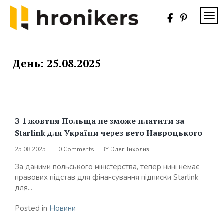
Skip
to
TOG
content
Хронікерс
Інформаційний
знак якості
День:
25.08.2025
З 1 жовтня Польща не зможе платити за
Starlink для України через вето Навроцького
25.08.2025
0 Comments
BY
Олег Тихолиз
За даними польського міністерства, тепер нині немає
правових підстав для фінансування підписки Starlink
для...
Posted in
Новини