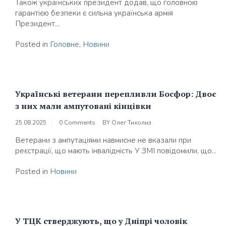
Також українських президент додав, що головною
гарантією безпеки є сильна українська армія
Президент...
Posted in
Головне
,
Новини
Українські ветерани перепливли Босфор: Двоє
з них мали ампутовані кінцівки
25.08.2025
0 Comments
BY
Олег Тихолиз
Ветерани з ампутаціями навмисне не вказали при
реєстрації, що мають інвалідність У ЗМІ повідомили, що...
Posted in
Новини
У ТЦК стверджують, що у Дніпрі чоловік