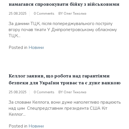
намагався спровокувати бійку з військовими
25.08.2025
0 Comments
BY
Олег Тихолиз
За даними ТЦК, після попереджувального пострілу
вгору почав тікати У Дніпропетровському обласному
ТЦК...
Posted in
Новини
Келлог заявив, що робота над гарантіями
безпеки для України триває та є дуже важкою
25.08.2025
0 Comments
BY
Олег Тихолиз
За словами Келлога, вони дуже наполегливо працюють
над цим Спецпредставник президента США Кіт
Келлог...
Posted in
Новини