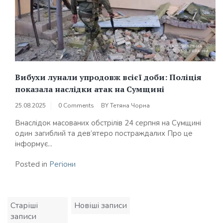
Вибухи лунали упродовж всієї доби: Поліція
показала наслідки атак на Сумщині
25.08.2025
0 Comments
BY
Тетяна Чорна
Внаслідок масованих обстрілів 24 серпня на Сумщині
один загиблий та дев’ятеро постраждалих Про це
інформує...
Posted in
Регіони
Навігація
Старіші
Новіші записи
за
записи