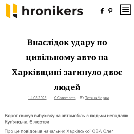
Skip
to
TOG
content
Хронікерс
Інформаційний
знак якості
Внаслідок удару по
цивільному авто на
Харківщині загинуло двоє
людей
14.08.2025
0 Comments
BY
Тетяна Чорна
Ворог скинув вибухівку на автомобіль з людьми неподалік
Куп’янська. Є жертви
Про це повідомив начальник Харківської ОВА Олег