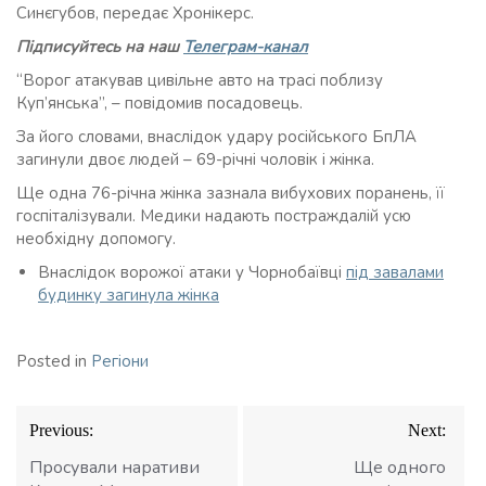
Синєгубов, передає Хронікерс.
Підписуйтесь на наш
Телеграм-канал
“Ворог атакував цивільне авто на трасі поблизу
Куп’янська”, – повідомив посадовець.
За його словами, внаслідок удару російського БпЛА
загинули двоє людей – 69-річні чоловік і жінка.
Ще одна 76-річна жінка зазнала вибухових поранень, її
госпіталізували. Медики надають постраждалій усю
необхідну допомогу.
Внаслідок ворожої атаки у Чорнобаївці
під завалами
будинку загинула жінка
Posted in
Регіони
Навігація
Previous:
Next:
записів
Просували наративи
Ще одного