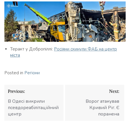
Теракт у Добропіллі:
Росіяни скинули ФАБ на центр
міста
Posted in
Регіони
Навігація
Previous:
Next:
записів
В Одесі викрили
Ворог атакував
псевдореабілітаційний
Кривий Ріг. Є
центр
поранена