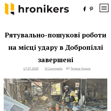
Skip
to
TOG
content
Хронікерс
Інформаційний
знак якості
Рятувально-пошукові роботи
на місці удару в Добропіллі
завершені
17.07.2025
0 Comments
BY
Тетяна Чорна