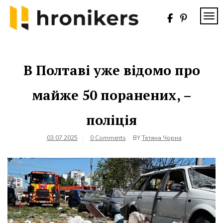
Skip
to
TOG
content
Хронікерс
Інформаційний
знак якості
В Полтаві уже відомо про
майже 50 поранених, –
поліція
03.07.2025
0 Comments
BY
Тетяна Чорна