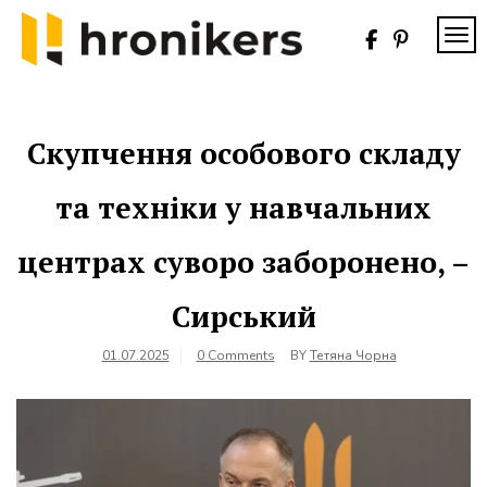
Skip
to
TOG
content
Хронікерс
Інформаційний
знак якості
Скупчення особового складу
та техніки у навчальних
центрах суворо заборонено, –
Сирський
01.07.2025
0 Comments
BY
Тетяна Чорна