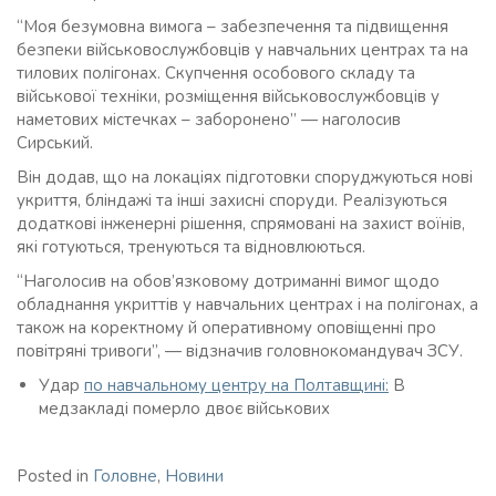
“Моя безумовна вимога – забезпечення та підвищення
безпеки військовослужбовців у навчальних центрах та на
тилових полігонах. Скупчення особового складу та
військової техніки, розміщення військовослужбовців у
наметових містечках – заборонено” — наголосив
Сирський.
Він додав, що на локаціях підготовки споруджуються нові
укриття, бліндажі та інші захисні споруди. Реалізуються
додаткові інженерні рішення, спрямовані на захист воїнів,
які готуються, тренуються та відновлюються.
“Наголосив на обов’язковому дотриманні вимог щодо
обладнання укриттів у навчальних центрах і на полігонах, а
також на коректному й оперативному оповіщенні про
повітряні тривоги”, — відзначив головнокомандувач ЗСУ.
Удар
по навчальному центру на Полтавщині:
В
медзакладі померло двоє військових
Posted in
Головне
,
Новини