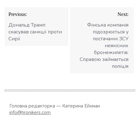
Навігація
Previous:
Next:
записів
Дональд Трамп
Фінська компанія
скасував санкції проти
підозрюється у
Сирії
постачанні ЗСУ
неякісних
бронежилетів:
Справою займається
поліція
Головна редакторка — Катерина Ейхман
info@hronikers.com