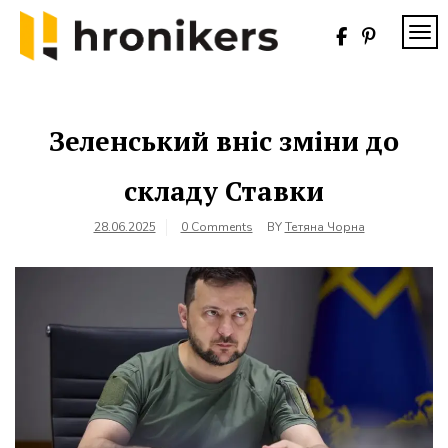
Skip
to
TOG
content
Хронікерс
Інформаційний
знак якості
Зеленський вніс зміни до
складу Ставки
28.06.2025
0 Comments
BY
Тетяна Чорна