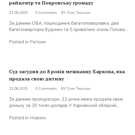
райцентр та Покровську громаду
23.06.2025
0 Comments
BY
Олег Тихолиз
За даними ОВА, пошкоджені багатоповерхівка, два
багатоквартирні будинки та 5 приватних осель Голова...
Posted in
Регіони
Суд засудив до 8 років мешканку Харкова, яка
продала свою дитину
23.06.2025
0 Comments
BY
Олег Тихолиз
За даними прокуратури, 22-річна жінка продала свою
доньку за 20 тисяч доларів У Харківській обласній...
Posted in
Новини