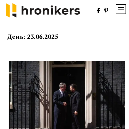
Skip
to
TOG
content
Хронікерс
Інформаційний
знак якості
День:
23.06.2025