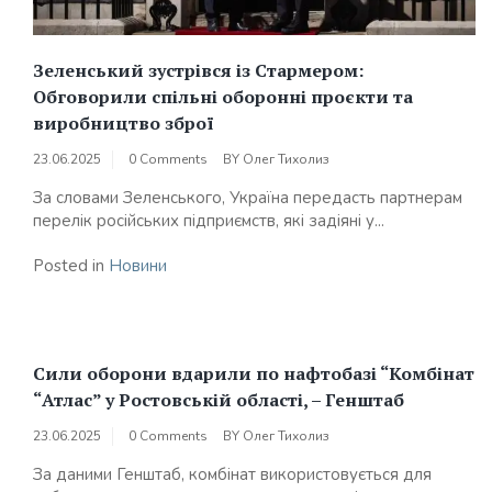
Зеленський зустрівся із Стармером:
Обговорили спільні оборонні проєкти та
виробництво зброї
23.06.2025
0 Comments
BY
Олег Тихолиз
За словами Зеленського, Україна передасть партнерам
перелік російських підприємств, які задіяні у...
Posted in
Новини
Сили оборони вдарили по нафтобазі “Комбінат
“Атлас” у Ростовській області, – Генштаб
23.06.2025
0 Comments
BY
Олег Тихолиз
За даними Генштаб, комбінат використовується для