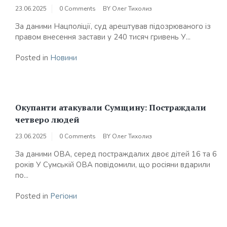
23.06.2025
0 Comments
BY
Олег Тихолиз
За даними Нацполіції, суд арештував підозрюваного із
правом внесення застави у 240 тисяч гривень У...
Posted in
Новини
Окупанти атакували Сумщину: Постраждали
четверо людей
23.06.2025
0 Comments
BY
Олег Тихолиз
За даними ОВА, серед постраждалих двоє дітей 16 та 6
років У Сумській ОВА повідомили, що росіяни вдарили
по...
Posted in
Регіони