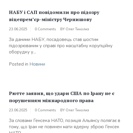
НАБУ і САП повідомили про підозру
віцепрем’єр-міністру Чернишову
23.06.2025
0 Comments
BY
Олег Тихолиз
За даними НАБУ, посадовець став шостим
підозрюваним у справі про масштабну корупційну
оборудку у...
Posted in
Новини
Рютте заявив, що удари США по Ірану не є
порушенням міжнародного права
23.06.2025
0 Comments
BY
Олег Тихолиз
За словами Генсека НАТО, позиція Альянсу полягає в
тому, що Іран не повинен мати ядерну зброю Генсек