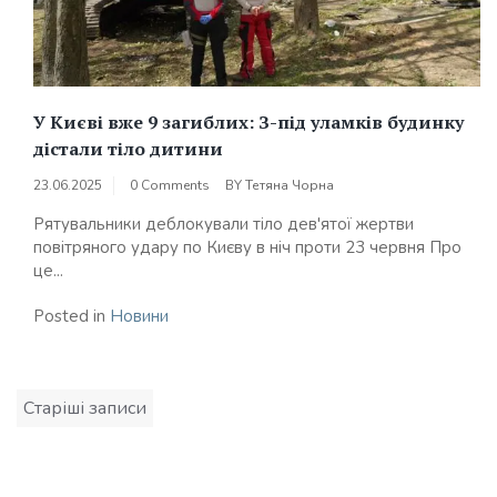
У Києві вже 9 загиблих: З-під уламків будинку
дістали тіло дитини
23.06.2025
0 Comments
BY
Тетяна Чорна
Рятувальники деблокували тіло дев'ятої жертви
повітряного удару по Києву в ніч проти 23 червня Про
це...
Posted in
Новини
Навігація
Старіші записи
за
записами