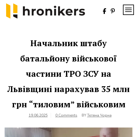
Skip
to
TOG
content
Хронікерс
Інформаційний
знак якості
Начальник штабу
батальйону військової
частини ТРО ЗСУ на
Львівщині нарахував 35 млн
грн “тиловим” військовим
19.06.2025
0 Comments
BY
Тетяна Чорна