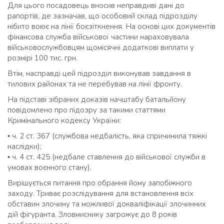
Для цього посадовець вносив неправдиві дані до
рапортів, де зазначав, що особовий склад підрозділу
нібито воює на лінії боєзіткнення. На основі цих документів
фінансова служба військової частини нараховувала
військовослужбовцям щомісячні додаткові виплати у
розмірі 100 тис. грн.
Втім, насправді цей підрозділ виконував завдання в
тилових районах та не перебував на лінії фронту.
На підставі зібраних доказів начштабу батальйону
повідомлено про підозру за такими статтями
Кримінального кодексу України:
▪ ч. 2 ст. 367 (службова недбалість, яка спричинила тяжкі
наслідки);
▪ ч. 4 ст. 425 (недбале ставлення до військової служби в
умовах воєнного стану).
Вирішується питання про обрання йому запобіжного
заходу. Триває розслідування для встановлення всіх
обставин злочину та можливої докваліфікації злочинних
дій фігуранта. Зловмиснику загрожує до 8 років