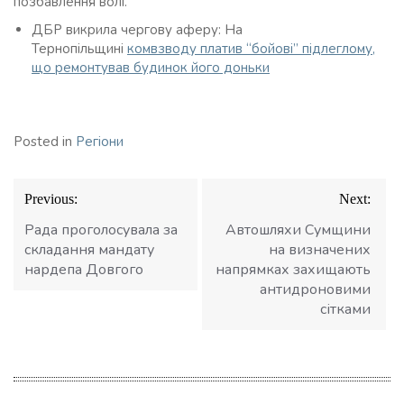
позбавлення волі.
ДБР викрила чергову аферу: На
Тернопільщині
комвзводу платив “бойові” підлеглому,
що ремонтував будинок його доньки
Posted in
Регіони
Навігація
Previous:
Next:
записів
Рада проголосувала за
Автошляхи Сумщини
складання мандату
на визначених
нардепа Довгого
напрямках захищають
антидроновими
сітками