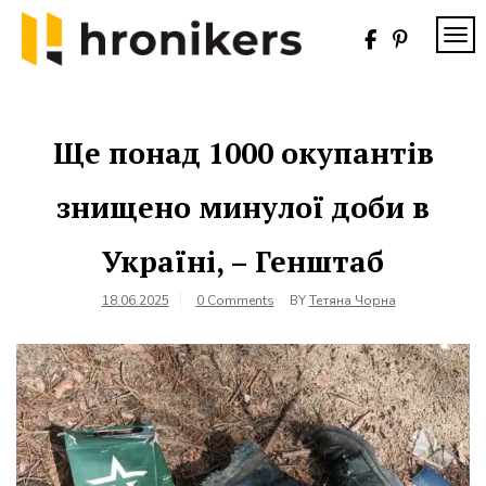
Skip
to
TOG
content
Хронікерс
Інформаційний
знак якості
Ще понад 1000 окупантів
знищено минулої доби в
Україні, – Генштаб
18.06.2025
0 Comments
BY
Тетяна Чорна