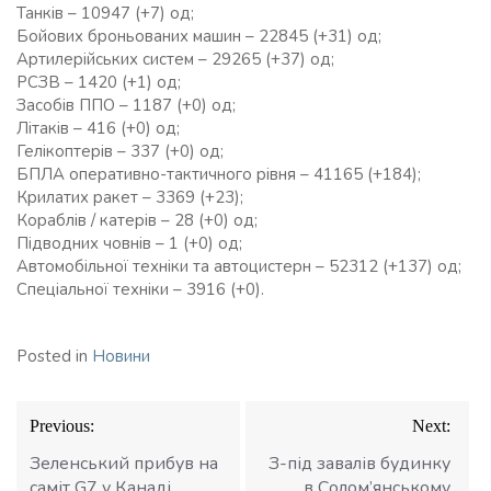
Танків – 10947 (+7) од;
Бойових броньованих машин – 22845 (+31) од;
Артилерійських систем – 29265 (+37) од;
РСЗВ – 1420 (+1) од;
Засобів ППО – 1187 (+0) од;
Літаків – 416 (+0) од;
Гелікоптерів – 337 (+0) од;
БПЛА оперативно-тактичного рівня – 41165 (+184);
Крилатих ракет – 3369 (+23);
Кораблів / катерів – 28 (+0) од;
Підводних човнів – 1 (+0) од;
Автомобільної техніки та автоцистерн – 52312 (+137) од;
Спеціальної техніки – 3916 (+0).
Posted in
Новини
Навігація
Previous:
Next:
записів
Зеленський прибув на
З-під завалів будинку
саміт G7 у Канаді
в Солом’янському