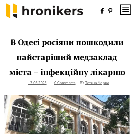
Skip
to
TOG
content
Хронікерс
Інформаційний
знак якості
В Одесі росіяни пошкодили
найстаріший медзаклад
міста – інфекційну лікарню
17.06.2025
0 Comments
BY
Тетяна Чорна