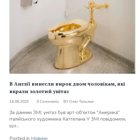
В Англії винесли вирок двом чоловікам, які
вкрали золотий унітаз
16.06.2025
0 Comments
BY
Олег Тихолиз
За даними ЗМІ, унітаз був арт-об'єктом "Америка"
італійського художника Каттелана У ЗМІ повідомили,
що...
Posted in
Новини