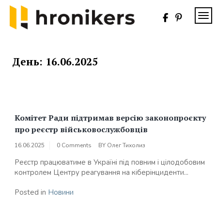
Skip
to
TOG
content
Хронікерс
Інформаційний
знак якості
День:
16.06.2025
Комітет Ради підтримав версію законопроєкту
про реєстр військовослужбовців
16.06.2025
0 Comments
BY
Олег Тихолиз
Реєстр працюватиме в Україні під повним і цілодобовим
контролем Центру реагування на кіберінциденти...
Posted in
Новини