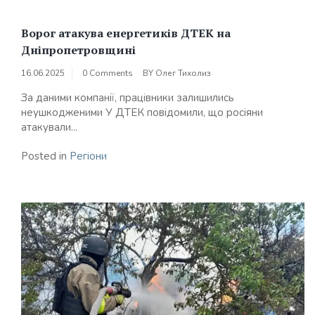
Ворог атакува енергетиків ДТЕК на
Дніпропетровщині
16.06.2025
0 Comments
BY
Олег Тихолиз
За даними компанії, працівники залишились
неушкодженими У ДТЕК повідомили, що росіяни
атакували...
Posted in
Регіони