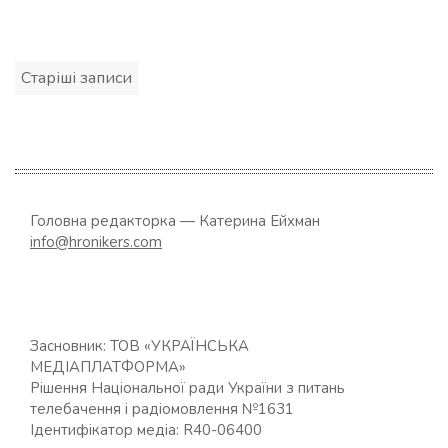
Навігація
Старіші записи
за
записами
Головна редакторка — Катерина Ейхман
info@hronikers.com
Засновник: ТОВ «УКРАЇНСЬКА
МЕДІАПЛАТФОРМА»
Рішення Національної ради України з питань
телебачення і радіомовлення №1631
Ідентифікатор медіа: R40-06400