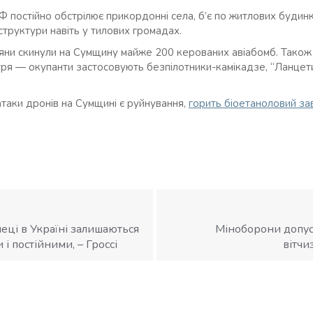
РФ постійно обстрілює прикордонні села, б’є по житлових будинк
структури навіть у тилових громадах.
сіяни скинули на Сумщину майже 200 керованих авіабомб. Також
ітря — окупанти застосовують безпілотники-камікадзе, “Ланцети
атаки дронів на Сумщині є руйнування,
горить біоетаноловий за
еці в Україні залишаються
Міноборони допуст
і постійними, – Гроссі
вітчи