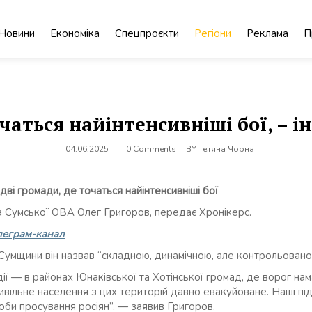
Новини
Економіка
Спецпроєкти
Регіони
Реклама
П
чаться найінтенсивніші бої, – і
04.06.2025
0 Comments
BY
Тетяна Чорна
ві громади, де точаться найінтенсивніші бої
а Сумської ОВА Олег Григоров, передає Хронікерс.
леграм-канал
Сумщини він назвав “складною, динамічною, але контрольовано
дії — в районах Юнаківської та Хотінської громад, де ворог нам
Цивільне населення з цих територій давно евакуйоване. Наші п
роби просування росіян”, — заявив Григоров.