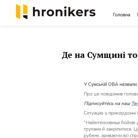
Skip
to
Головна
content
Хронікерс
Інформаційний знак якості
Де на Сумщині то
У Сумській ОВА назвали д
Про це повідомив голов
Підписуйтесь на наш
Те
Ситуацію у прикордонні 
“Найінтенсивніші бойові 
групами й закріпитися. 
рубежі, зриваючи всі сп