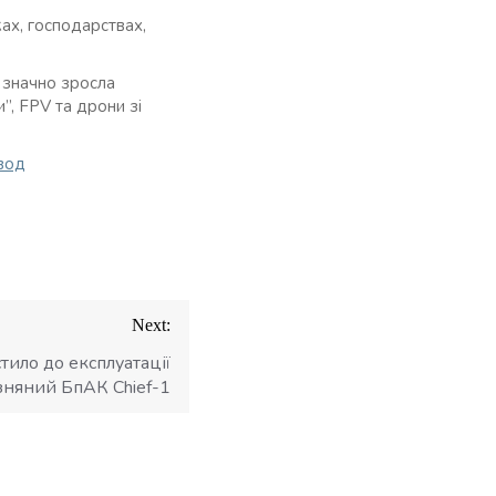
ах, господарствах,
 значно зросла
”, FPV та дрони зі
вод
Next:
ило до експлуатації
зняний БпАК Chief-1