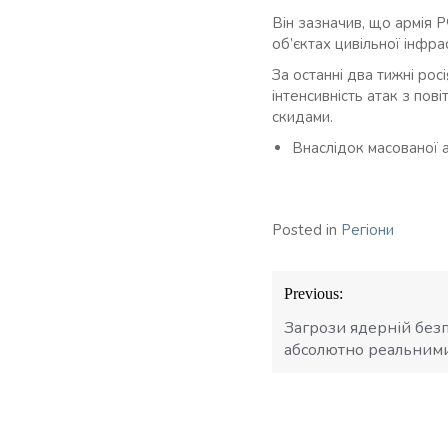
Він зазначив, що армія 
об’єктах цивільної інфра
За останні два тижні ро
інтенсивність атак з пов
скидами.
Внаслідок масованої 
Posted in
Регіони
Навігація
Previous:
записів
Загрози ядерній безп
абсолютно реальними 