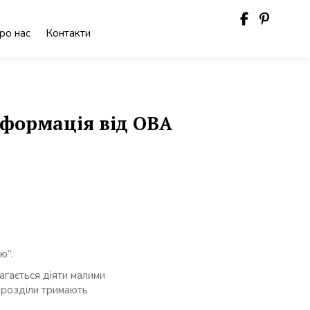
ро нас
Контакти
нформація від ОВА
ю”.
агається діяти малими
ідрозділи тримають