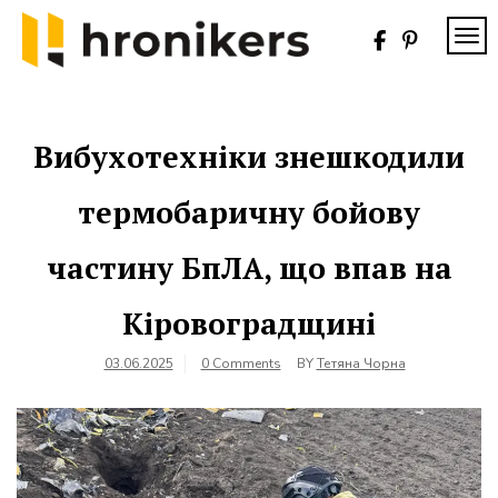
Skip
to
TOG
content
Хронікерс
Інформаційний
знак якості
Вибухотехніки знешкодили
термобаричну бойову
частину БпЛА, що впав на
Кіровоградщині
03.06.2025
0 Comments
BY
Тетяна Чорна