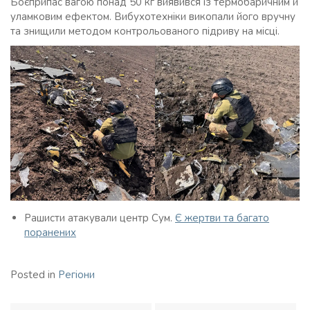
Боєприпас вагою понад 50 кг виявився із термобаричним й
уламковим ефектом. Вибухотехніки викопали його вручну
та знищили методом контрольованого підриву на місці.
Рашисти атакували центр Сум.
Є жертви та багато
поранених
Posted in
Регіони