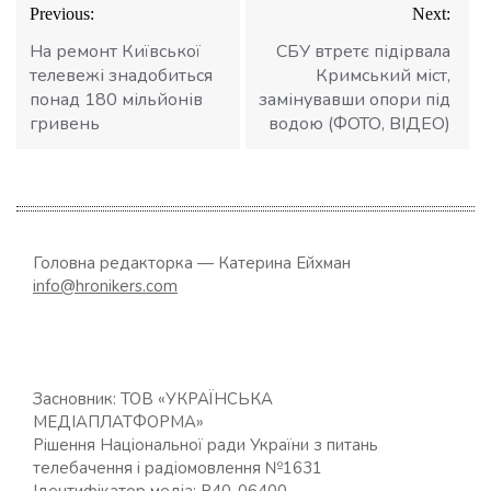
Навігація
Previous:
Next:
записів
На ремонт Київської
CБУ втретє підірвала
телевежі знадобиться
Кримський міст,
понад 180 мільйонів
замінувавши опори під
гривень
водою (ФОТО, ВІДЕО)
Головна редакторка — Катерина Ейхман
info@hronikers.com
Засновник: ТОВ «УКРАЇНСЬКА
МЕДІАПЛАТФОРМА»
Рішення Національної ради України з питань
телебачення і радіомовлення №1631