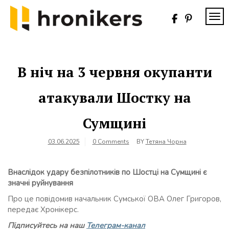
Skip
to
TOG
content
Хронікерс
Інформаційний
знак якості
В ніч на 3 червня окупанти
атакували Шостку на
Сумщині
03.06.2025
0 Comments
BY
Тетяна Чорна
Внаслідок удару безпілотників по Шостці на Сумщині є
значні руйнування
Про це повідомив начальник Сумської ОВА Олег Григоров,
передає Хронікерс.
Підписуйтесь на наш
Телеграм-канал