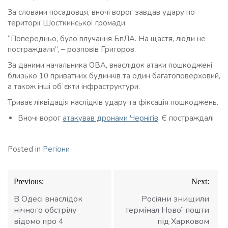
За словами посадовця, вночі ворог завдав удару по
території Шосткинської громади.
“Попередньо, було влучання БпЛА. На щастя, люди не
постраждали”, – розповів Григоров.
За даними начальника ОВА, внаслідок атаки пошкоджені
близько 10 приватних будинків та один багатоповерховий,
а також інші обʼєкти інфраструктури.
Триває ліквідація наслідків удару та фіксація пошкоджень.
Вночі ворог
атакував дронами Чернігів
. Є постраждалі
Posted in
Регіони
Навігація
Previous:
Next:
записів
В Одесі внаслідок
Росіяни знищили
нічного обстрілу
термінал Нової пошти
відомо про 4
під Харковом