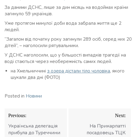
За даними ДСНС, лише за дин місяць на водоймах країни
загинуло 59 українців.
Уже протягом минулої доби вода забрала життя ще 2
людей.
“Загалом від початку року загинули 289 осіб, серед них 20
дітей”, – наголосили рятувальники.
У ДСНС наголосили, що у більшості випадків трагедії на
воді стаються через необережність самих людей.
на Хмельниччині
з озера дістали тіло чоловіка
, якого
шукали два дні (ФОТО)
Posted in
Новини
Навігація
Previous:
Next:
записів
Українська делегація
На Прикарпатті
прибула до Туреччини
посадовець ТЦК