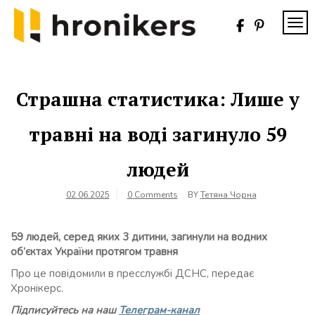
Skip
to
TOG
content
Хронікерс
Інформаційний
знак якості
Страшна статистика: Лише у
травні на воді загинуло 59
людей
02.06.2025
0 Comments
BY
Тетяна Чорна
59 людей, серед яких 3 дитини, загинули на водних
об’єктах України протягом травня
Про це повідомили в пресслужбі ДСНС, передає
Хронікерс.
Підписуйтесь на наш
Телеграм-канал