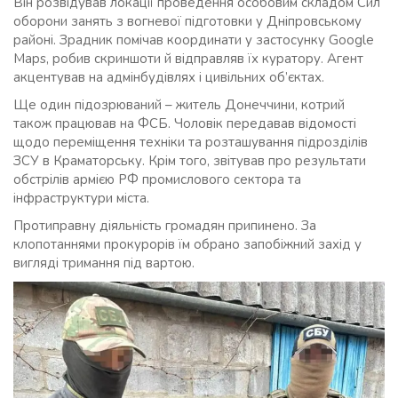
Він розвідував локації проведення особовим складом Сил
оборони занять з вогневої підготовки у Дніпровському
районі. Зрадник помічав координати у застосунку Google
Maps, робив скриншоти й відправляв їх куратору. Агент
акцентував на адмінбудівлях і цивільних об’єктах.
Ще один підозрюваний – житель Донеччини, котрий
також працював на ФСБ. Чоловік передавав відомості
щодо переміщення техніки та розташування підрозділів
ЗСУ в Краматорську. Крім того, звітував про результати
обстрілів армією РФ промислового сектора та
інфраструктури міста.
Протиправну діяльність громадян припинено. За
клопотаннями прокурорів їм обрано запобіжний захід у
вигляді тримання під вартою.