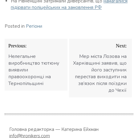
На Рівненщині затримали диверсантів, що
намагалися
підірвати поліцейських на замовлення РФ
Posted in
Регіони
Навігація
Previous:
Next:
записів
Нелегальне
Мер міста Лозова на
виробництво тютюну
Харківщині заявив, що
виявили
його заступник
правоохоронці на
перестав виходити на
Тернопільщині
зв’язок після поїздки
до Чехії
Головна редакторка — Катерина Ейхман
info@hronikers.com