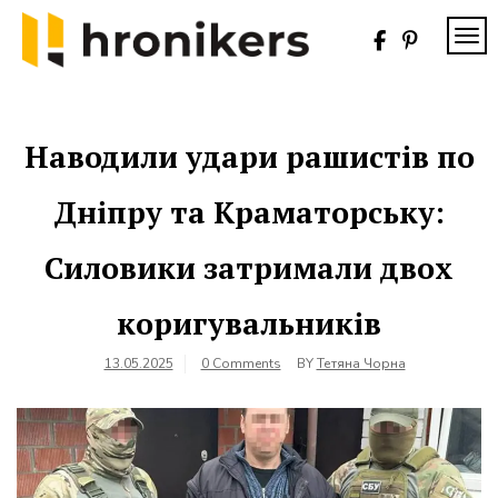
Skip
to
TOG
content
Хронікерс
Інформаційний
знак якості
Наводили удари рашистів по
Дніпру та Краматорську:
Силовики затримали двох
коригувальників
13.05.2025
0 Comments
BY
Тетяна Чорна