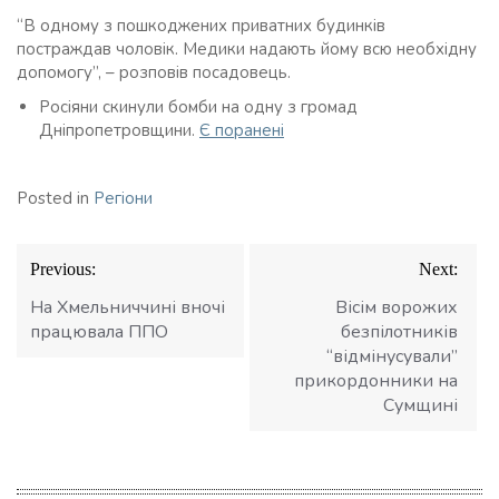
“В одному з пошкоджених приватних будинків
постраждав чоловік. Медики надають йому всю необхідну
допомогу”, – розповів посадовець.
Росіяни скинули бомби на одну з громад
Дніпропетровщини.
Є поранені
Posted in
Регіони
Навігація
Previous:
Next:
записів
На Хмельниччині вночі
Вісім ворожих
працювала ППО
безпілотників
“відмінусували”
прикордонники на
Сумщині