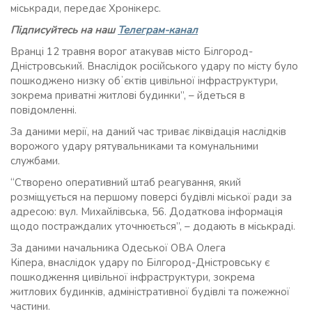
міськради, передає Хронікерс.
Підписуйтесь на наш
Телеграм-канал
Вранці 12 травня ворог атакував місто Білгород-
Дністровський. Внаслідок російського удару по місту було
пошкоджено низку обʼєктів цивільної інфраструктури,
зокрема приватні житлові будинки”, – йдеться в
повідомленні.
За даними мерії, на даний час триває ліквідація наслідків
ворожого удару рятувальниками та комунальними
службами.
“Створено оперативний штаб реагування, який
розміщується на першому поверсі будівлі міської ради за
адресою: вул. Михайлівська, 56. Додаткова інформація
щодо постраждалих уточнюється”, – додають в міськраді.
За даними начальника Одеської ОВА Олега
Кіпера, внаслідок удару по Білгород-Дністровську є
пошкодження цивільної інфраструктури, зокрема
житлових будинків, адміністративної будівлі та пожежної
частини.