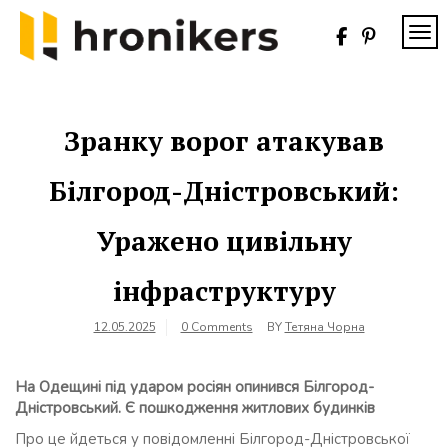
Skip
to
TOG
content
Хронікерс
Інформаційний
знак якості
Зранку ворог атакував
Білгород-Дністровський:
Уражено цивільну
інфраструктуру
12.05.2025
0 Comments
BY
Тетяна Чорна
На Одещині під ударом росіян опинився Білгород-
Дністровський. Є пошкодження житлових будинків
Про це йдеться у повідомленні Білгород-Дністровської