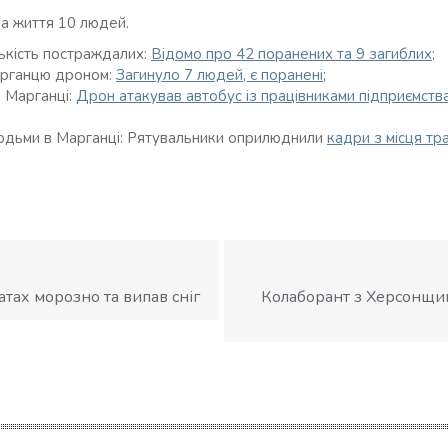
ла життя 10 людей.
лькість постраждалих:
Відомо про 42 поранених та 9 загиблих;
арганцю дроном:
Загинуло 7 людей, є поранені
;
в Марганці:
Дрон атакував автобус із працівниками підприємства
юдьми в Марганці: Рятувальники оприлюднили
кадри з місця тра
атах морозно та випав сніг
Колаборант з Херсонщи