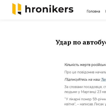
Skip
to
Головна
content
Хронікерс
Інформаційний знак якості
Удар по автобу
Кількість жертв російськ
Про це повідомив начал
Підписуйтесь на наш
Те
За словами посадовця, 
людьми у Марганці 23 кві
“У лікарні помер 59-річ
квітня”, – написав Лисак 