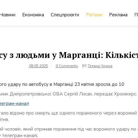
Новини
Економіка
Спецпроєкти
Регіони
Реклама
П
су з людьми у Марганці: Кількіс
08.05.2025
0 Comments
BY
Тетяна Чорна
ого удару по автобусу в Марганці 23 квітня зросла до 10
ьник Дніпропетровської ОВА Сергій Лисак, передає Хронікерс.
леграм-канал
стало відомо про смерть ще одного пораненого через ворожий 
тня.
ний чоловік, який отримав поранення під час ворожого удару по
у телеграм-каналі.