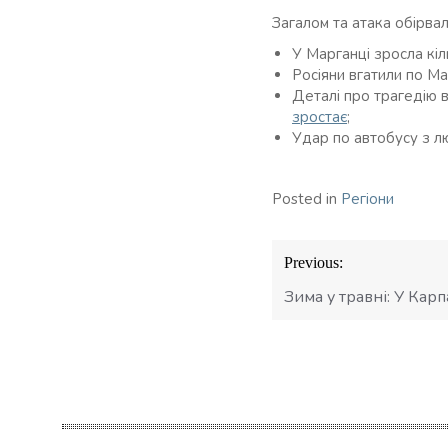
Загалом та атака обірва
У Марганці зросла кі
Росіяни вгатили по М
Деталі про трагедію 
зростає
;
Удар по автобусу з л
Posted in
Регіони
Навігація
Previous:
записів
Зима у травні: У Карп