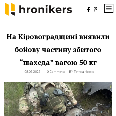
Skip
to
TOG
content
Хронікерс
Інформаційний
знак якості
На Кіровоградщині виявили
бойову частину збитого
“шахеда” вагою 50 кг
08.05.2025
0 Comments
BY
Тетяна Чорна