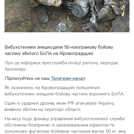
Вибухотехніки знешкодили 50-кілограмову бойову
частину збитого БпЛА на Кіровоградщині
Про це інформує пресслужба поліції регіону, передає
Хронікерс.
Підписуйтесь на наш
Телеграм-канал
Як зазначено, на Кіровоградщині поліцейські
вибухотехніки знищили бойову частину ворожого БпЛА.
Один із ударних дронів, яким РФ атакувала Україну,
виявили збитим на території області.
На місці події фахівці управління вибухотехнічної служби
обстежили боєприпас із запалювальним ефектом та
осколково-фугасною бойовою частиною вагою 50 кг, яка