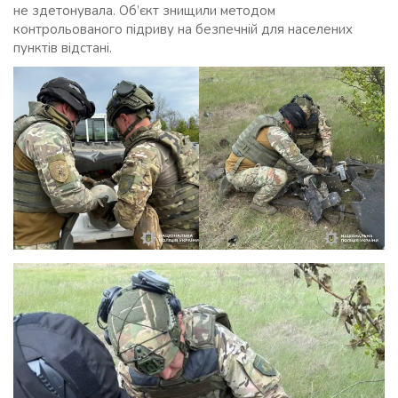
не здетонувала. Об’єкт знищили методом
контрольованого підриву на безпечній для населених
пунктів відстані.