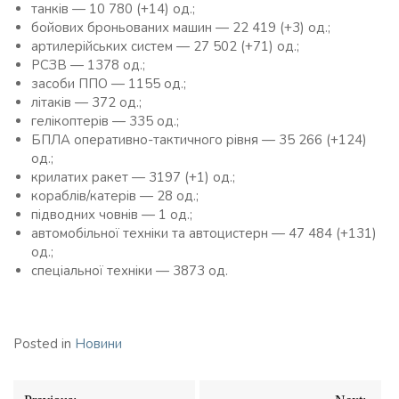
танків — 10 780 (+14) од.;
бойових броньованих машин — 22 419 (+3) од.;
артилерійських систем — 27 502 (+71) од.;
РСЗВ — 1378 од.;
засоби ППО — 1155 од.;
літаків — 372 од.;
гелікоптерів — 335 од.;
БПЛА оперативно-тактичного рівня — 35 266 (+124)
од.;
крилатих ракет — 3197 (+1) од.;
кораблів/катерів — 28 од.;
підводних човнів — 1 од.;
автомобільної техніки та автоцистерн — 47 484 (+131)
од.;
спеціальної техніки — 3873 од.
Posted in
Новини
Навігація