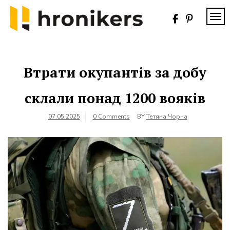
Skip
to
TOG
content
Хронікерс
Інформаційний
знак якості
Втрати окупантів за добу
склали понад 1200 вояків
07.05.2025
0 Comments
BY
Тетяна Чорна