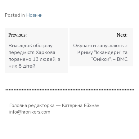
Posted in
Новини
Навігація
Previous:
Next:
записів
Внаслідок обстрілу
Окупанти запускають з
передмістя Харкова
Криму “Іскандери” та
поранено 13 людей, з
“Онікси”, – ВМС
них 8 дітей
Головна редакторка — Катерина Ейхман
info@hronikers.com