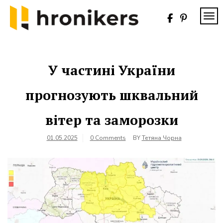
Skip
to
TOG
content
Хронікерс
Інформаційний
знак якості
У частині України
прогнозують шквальний
вітер та заморозки
01.05.2025
0 Comments
BY
Тетяна Чорна