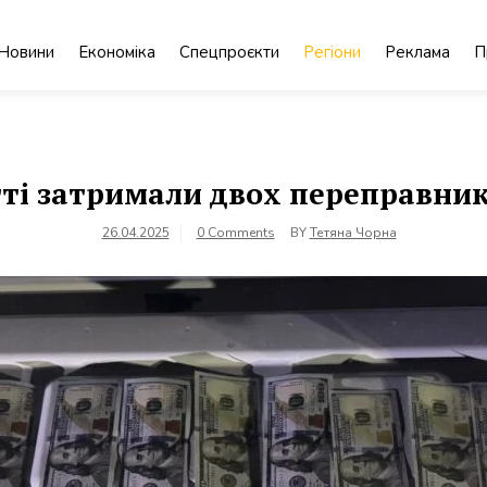
Новини
Економіка
Спецпроєкти
Регіони
Реклама
П
ті затримали двох переправник
26.04.2025
0 Comments
BY
Тетяна Чорна