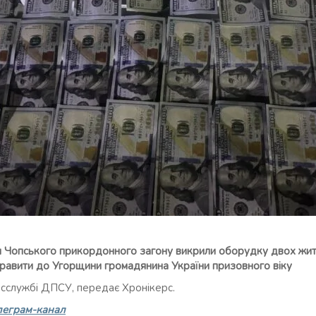
и Чопського прикордонного загону викрили оборудку двох жите
правити до Угорщини громадянина України призовного віку
есслужбі ДПСУ, передає Хронікерс.
леграм-канал