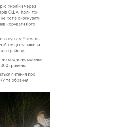
рію України через
ларів США. Коли той
 не хотів ризикувати,
мав керувати його
ого пункту Батрадь
ній точці і залишили
кого району.
и до кордону, мобільні
 000 гривень.
ється питання про
ККУ та обрання