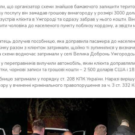
ли, що організатор схеми знайшов бажаючого залишити терито
аку послугу він зажадав грошову винагороду у розмірі 3000 до
устрів клієнта в Ужгороді та одразу забрав у нього кошти. Він
ити чоловіка до населеного пункту поблизу кордону, а звідти 
тець долучив пособницю, яка доправила пасажира до населен
нку разом з клієнтом затримали, щойно ті зупинилися у визначе
ра схеми водночас затримали у селі Велика Добронь Ужгородсь
ї у переправників вилучили автомобіль, яким клієнта доправлял
тки, чорнові записи та грошові кошти – 2 500 доларів США і 18
обницю затримали у порядку ст. 208 КПК України. Наразі вирішу
озру у вчиненні кримінального правопорушення за ч. 3 ст. 332 