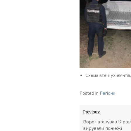
Схема втечі ухилянтів
Posted in
Регіони
Навігація
Previous:
записів
Ворог атакував Кіро
вирували пожежі