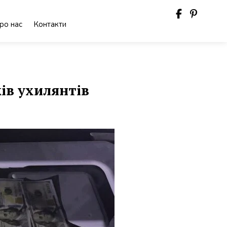
ро нас
Контакти
ів ухилянтів