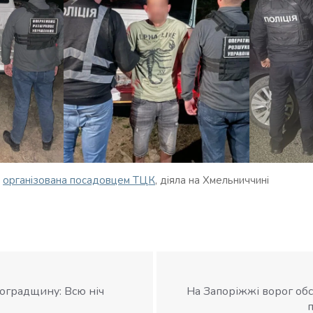
,
організована посадовцем ТЦК
, діяла на Хмельниччині
воградщину: Всю ніч
На Запоріжжі ворог обс