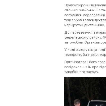
Правоохоронці встанови
спільних знайомих. За т
погодився, переправник з
тож зобов’язався достав
маршрутом дистанційно.
До перевезення закарпа
Берегівського району. Жі
автомобіль. Організато
У ході огляду місця поді
телефони, банківські кар
Організатора і його пос
повідомлення їм про під
запобіжного заходу.