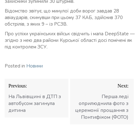
захисники зупинили 30 штурмів.
Відомство звітує, що минулої доби ворог завдав 28
авіаударів, скинувши при цьому 37 КАБ, здійснив 370
обстрілів, з яких 9 – із РСЗВ.
Про успіхи українських військ свідчить і мапа DeepState —
згідно з нею два райони Курської області досі помічені як
під контролем ЗСУ.
Posted in
Новини
Навігація
Previous:
Next:
записів
На Львівщині в ДТП з
Перша леді
автобусом загинула
оприлюднила фото з
дитина
церемонії прощання з
Понтифіком (ФОТО)