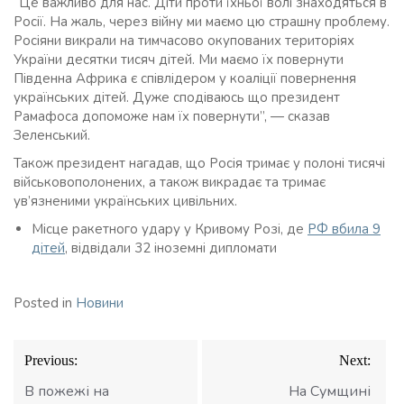
“Це важливо для нас. Діти проти їхньої волі знаходяться в
Росії. На жаль, через війну ми маємо цю страшну проблему.
Росіяни викрали на тимчасово окупованих територіях
України десятки тисяч дітей. Ми маємо їх повернути
Південна Африка є співлідером у коаліції повернення
українських дітей. Дуже сподіваюсь що президент
Рамафоса допоможе нам їх повернути”, — сказав
Зеленський.
Також президент нагадав, що Росія тримає у полоні тисячі
військовополонених, а також викрадає та тримає
ув’язненими українських цивільних.
Місце ракетного удару у Кривому Розі, де
РФ вбила 9
дітей
, відвідали 32 іноземні дипломати
Posted in
Новини
Навігація
Previous:
Next:
записів
В пожежі на
На Сумщині