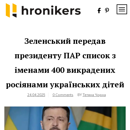
Skip
to
TOG
content
Хронікерс
Інформаційний
знак якості
Зеленський передав
президенту ПАР список з
іменами 400 викрадених
росіянами українських дітей
24.04.2025
0 Comments
BY
Тетяна Чорна