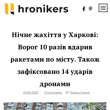
Skip
to
TOG
content
Хронікерс
Інформаційний
знак якості
Нічне жахіття у Харкові:
Ворог 10 разів вдарив
ракетами по місту. Також
зафіксовано 14 ударів
дронами
24.04.2025
0 Comments
BY
Тетяна Чорна