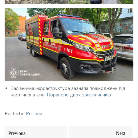
Залізнична інфраструктура зазнала пошкоджень під
час нічної атаки.
Поранено двох залізничників
Posted in
Регіони
Навігація
Previous:
Next:
записів