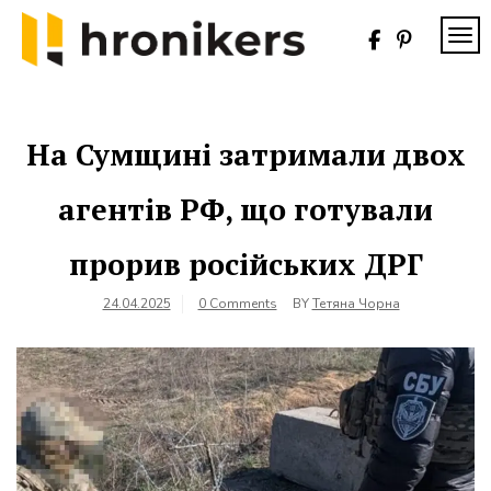
Skip
to
TOG
content
Хронікерс
Інформаційний
знак якості
На Сумщині затримали двох
агентів РФ, що готували
прорив російських ДРГ
24.04.2025
0 Comments
BY
Тетяна Чорна