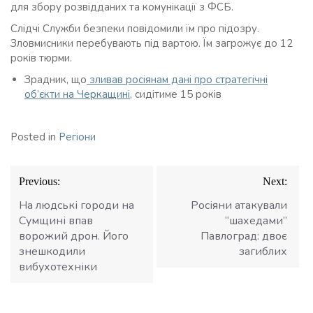
для збору розвідданих та комунікації з ФСБ.
Слідчі Служби безпеки повідомили їм про підозру.
Зловмисники перебувають під вартою. Їм загрожує до 12
років тюрми.
Зрадник, що
зливав росіянам дані про стратегічні
об’єкти на Черкащині,
сидітиме 15 років
Posted in
Регіони
Навігація
Previous:
Next:
записів
На людські городи на
Росіяни атакували
Сумщині впав
“шахедами”
ворожий дрон. Його
Павлоград: двоє
знешкодили
загиблих
вибухотехніки