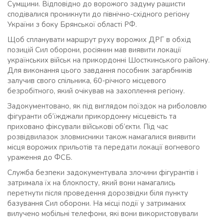
Сумщини. Відповідно до ворожого задуму рашисти
сподівалися проникнути до північно-східного регіону
України з боку Брянської області РФ.
Щоб спланувати маршрут руху ворожих ДРГ в обхід
позицій Сил оборони, росіянин мав виявити локації
українських військ на прикордонні Шосткинського району.
Для виконання цього завдання пособник загарбників
залучив свого спільника, 60-річного місцевого
безробітного, який очікував на захоплення регіону.
Задокументовано, як під виглядом поїздок на риболовлю
фігуранти об’їжджали прикордонну місцевість та
приховано фіксували військові об’єкти. Під час
розвідвилазок зловмисники також намагалися виявити
місця ворожих прильотів та передати локації вогневого
ураження до ФСБ.
Служба безпеки задокументувала злочини фігурантів і
затримала їх на блокпосту, який вони намагались
перетнути після проведення дорозвідки біля пункту
базування Сил оборони. На місці події у затриманих
вилучено мобільні телефони, які вони використовували