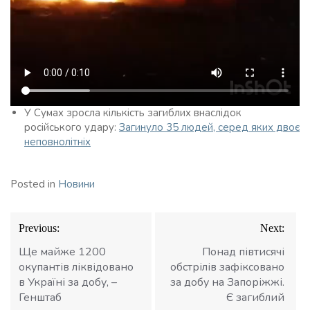
У Сумах зросла кількість загиблих внаслідок
російського удару:
Загинуло 35 людей, серед яких двоє
неповнолітніх
Posted in
Новини
Навігація
Previous:
Next:
записів
Ще майже 1200
Понад півтисячі
окупантів ліквідовано
обстрілів зафіксовано
в Україні за добу, –
за добу на Запоріжжі.
Генштаб
Є загиблий