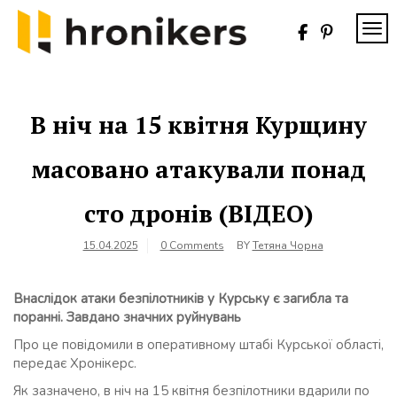
Skip
to
TOG
content
Хронікерс
Інформаційний
знак якості
В ніч на 15 квітня Курщину
масовано атакували понад
сто дронів (ВІДЕО)
15.04.2025
0 Comments
BY
Тетяна Чорна
Внаслідок атаки безпілотників у Курську є загибла та
поранні. Завдано значних руйнувань
Про це повідомили в оперативному штабі Курської області,
передає Хронікерс.
Як зазначено, в ніч на 15 квітня безпілотники вдарили по