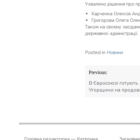
Ухвалено рішення про п
Харченка Олексія Анд
Григорова Олега Олек
Також на своєму засідан
державної адміністрації.
Posted in
Новини
Навігація
Previous:
записів
В Євросоюзі готують
Угорщини на продов
Головна редакторка — Катерина
Засновн