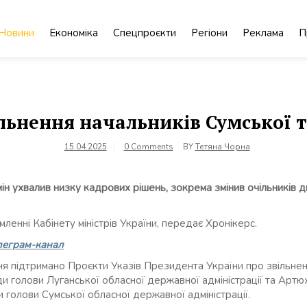
Новини
Економіка
Спецпроєкти
Регіони
Реклама
П
льнення начальників Сумської 
15.04.2025
0 Comments
BY
Тетяна Чорна
мін ухвалив низку кадрових рішень, зокрема змінив очільників 
ленні Кабінету міністрів України, передає Хронікерс.
леграм-канал
ння підтримано Проєкти Указів Президента України про звільн
и голови Луганської обласної державної адміністрації та Арт
 голови Сумської обласної державної адміністрації.