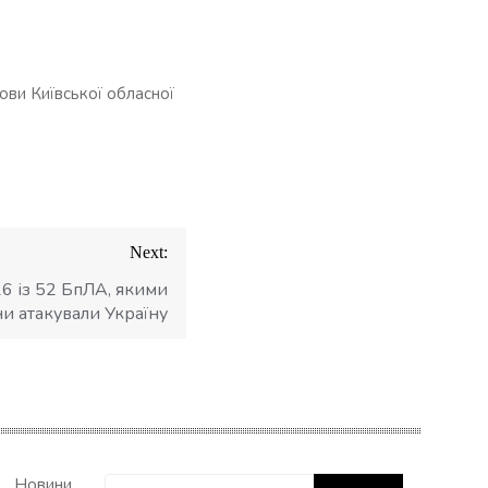
ови Київської обласної
Next:
26 із 52 БпЛА, якими
ни атакували Україну
Пошук:
Новини