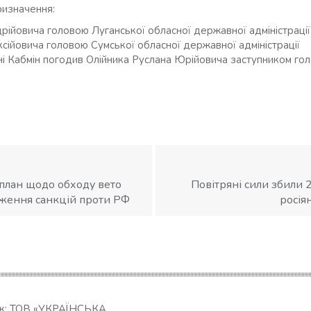
ризначення:
рійовича головою Луганської обласної державної адміністрації
сійовича головою Сумської обласної державної адміністрації
ні Кабмін погодив Олійника Руслана Юрійовича заступником гол
 план щодо обходу вето
Повітряні сили збили 
ження санкцій проти РФ
росія
ик: ТОВ «УКРАЇНСЬКА