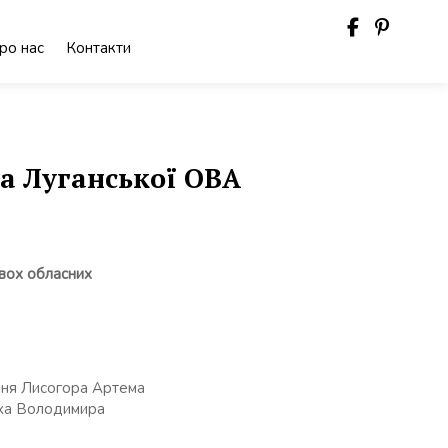
ро нас
Контакти
та Луганської ОВА
двох обласних
ення Лисогора Артема
юха Володимира