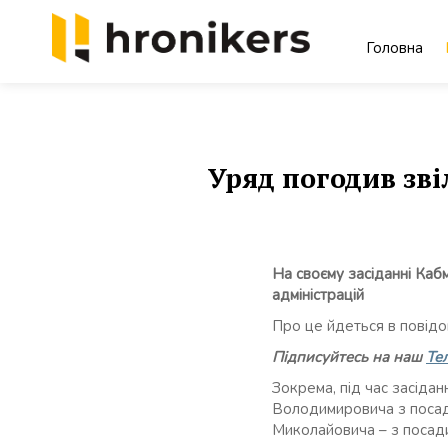
Skip
to
Головна
content
Хронікерс
Інформаційний знак якості
Уряд погодив зві
На своєму засіданні Каб
адміністрацій
Про це йдеться в повідом
Підписуйтесь на наш
Те
Зокрема, під час засіда
Володимировича з посад
Миколайовича – з посади