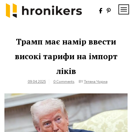
Skip
to
TOG
content
Хронікерс
Інформаційний
знак якості
Трамп має намір ввести
високі тарифи на імпорт
ліків
09.04.2025
0 Comments
BY
Тетяна Чорна