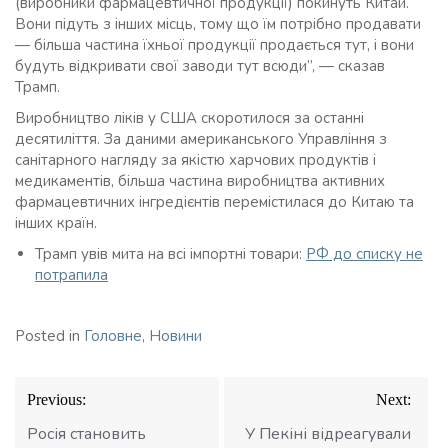
(виробники фармацевтичної продукції) покинуть Китай.
Вони підуть з інших місць, тому що їм потрібно продавати
— більша частина їхньої продукції продається тут, і вони
будуть відкривати свої заводи тут всюди”, — сказав
Трамп.
Виробництво ліків у США скоротилося за останні
десятиліття. За даними американського Управління з
санітарного нагляду за якістю харчових продуктів і
медикаментів, більша частина виробництва активних
фармацевтичних інгредієнтів перемістилася до Китаю та
інших країн.
Трамп увів мита на всі імпортні товари:
РФ до списку не
потрапила
Posted in
Головне
,
Новини
Навігація
Previous:
Next:
записів
Росія становить
У Пекіні відреагували