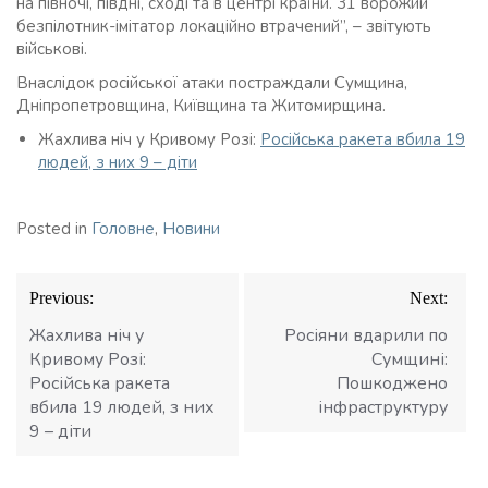
на півночі, півдні, сході та в центрі країни. 31 ворожий
безпілотник-імітатор локаційно втрачений”, – звітують
військові.
Внаслідок російської атаки постраждали Сумщина,
Дніпропетровщина, Київщина та Житомирщина.
Жахлива ніч у Кривому Розі:
Російська ракета вбила 19
людей, з них 9 – діти
Posted in
Головне
,
Новини
Навігація
Previous:
Next:
записів
Жахлива ніч у
Росіяни вдарили по
Кривому Розі:
Сумщині:
Російська ракета
Пошкоджено
вбила 19 людей, з них
інфраструктуру
9 – діти