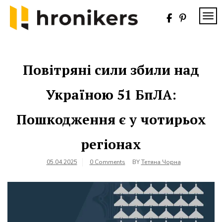
Skip
to
TOG
content
Хронікерс
Інформаційний
знак якості
Повітряні сили збили над
Україною 51 БпЛА:
Пошкодження є у чотирьох
регіонах
05.04.2025
0 Comments
BY
Тетяна Чорна