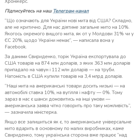
Хронікерс.
Підписуйтесь на наш
Телеграм-канал
“Що означають для України нові мита від США? Складно,
але не критично. Для нас діятиме загальне мито на 10%.
Якогось окремого вищого мита, як от у Молдови 31% чи у
ЄС 20%, щодо України немає”, — написала вона у
Facebook.
За даними Свириденко, торік Україна експортувала до
США товарів на 874 млн доларів, з яких 363 млн доларів
припадало на чавун і 112 млн доларів — на труби.
Натомість в США купили товарів на 3,4 млрд доларів.
“Наші мита на американські товари досить низькі — на
автомобілі ставка 10%, на вугілля і нафту — 0%. Тому
зараз в нас є шанси домовитись на інші умови —
американська заява чітко говорить про таку можливість”,
— зазначила міністерка.
Якщо все залишиться як є, то американське універсальне
мито вдарить в основному по малих виробниках, каже
Свириденко, тому українська сторона вже працює “над