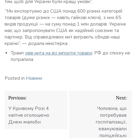
тим, щоб для України були кращі умови”.
“Ми експортуємо до США понад 600 різних категорій
товарів (дуже різних — навіть гайкові ключі), з них 65
видів продукції — на суму понад 1 млн доларів. Україна
має, що запропонувати США як надійний союзник та
партнер. Від справедливих мит виграють обидві наші
країни”, — додала міністерка.
Трамп
увів мита на всі імпортні товари
: РФ до списку не
потрапила
Posted in
Новини
Навігація
Previous:
Next:
записів
У Кривому Розі 4
Чоловіка, що
квітня оголошено
потребував
Днем жалоби
госпіталізації,
евакуювали
поліцейські