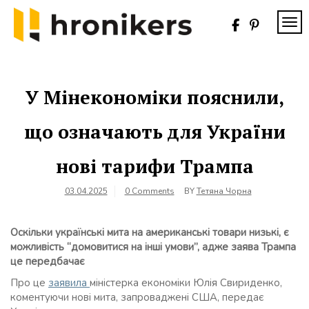
Skip
to
TOG
content
Хронікерс
Інформаційний
знак якості
У Мінекономіки пояснили,
що означають для України
нові тарифи Трампа
03.04.2025
0 Comments
BY
Тетяна Чорна
Оскільки українські мита на американські товари низькі, є
можливість “домовитися на інші умови”, адже заява Трампа
це передбачає
Про це
заявила
міністерка економіки Юлія Свириденко,
коментуючи нові мита, запроваджені США, передає