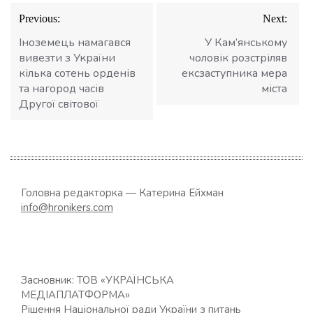
Навігація
Previous:
Next:
записів
Іноземець намагався
У Кам’янському
вивезти з України
чоловік розстріляв
кілька сотень орденів
ексзаступника мера
та нагород часів
міста
Другої світової
Головна редакторка — Катерина Ейхман
info@hronikers.com
Засновник: ТОВ «УКРАЇНСЬКА
МЕДІАПЛАТФОРМА»
Рішення Національної ради України з питань