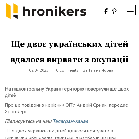
Skip
to
TOG
content
Хронікерс
Інформаційний
знак якості
Ще двоє українських дітей
вдалося вирвати з окупації
02.04.2025
0 Comments
BY
Тетяна Чорна
На підконтрольну Україні територію повернули ще двох
дітей
Про це повідомив керівник ОПУ Андрій Єрмак, передає
Хронікерс.
Підписуйтесь на наш
Телеграм-канал
“Ще двох українських дітей вдалося врятувати з
тимчасово окупованої території в рамках ініціативи