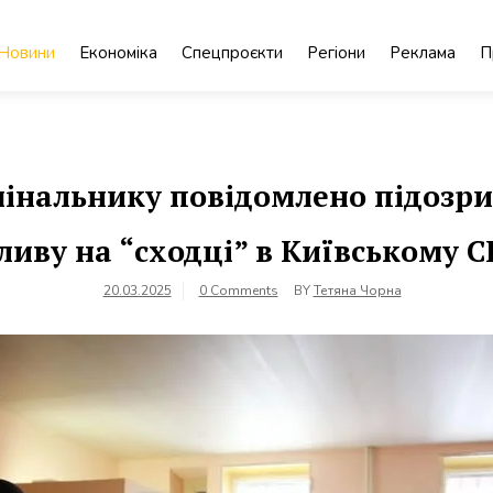
Новини
Економіка
Спецпроєкти
Регіони
Реклама
П
имінальнику повідомлено підозр
ливу на “сходці” в Київському С
20.03.2025
0 Comments
BY
Тетяна Чорна