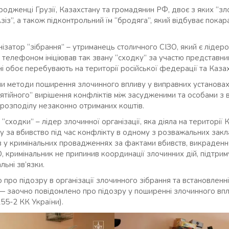
дженці Грузії, Казахстану та громадянин РФ, двоє з яких “злод
зіз”, а також підконтрольний їм “бродяга”, який відбуває покар
нізатор “зібрання” – утриманець столичного СІЗО, який є лідер
 телефоном ініціював так звану “сходку” за участю представни
ині обоє перебувають на території російської федерації та Каза
и методи поширення злочинного впливу у виправних установах 
нятійного” вирішення конфліктів між засудженими та особами з в
розподілу незаконно отриманих коштів.
р “сходки” – лідер злочинної організації, яка діяла на території
му за вбивство під час конфлікту в одному з розважальних закл
в у кримінальних провадженнях за фактами вбивств, викраденн
 кримінальник не припинив координації злочинних дій, підтриму
ьні зв’язки.
про підозру в організації злочинного зібрання та встановленні
 — заочно повідомлено про підозру у поширенні злочинного впли
. 255-2 КК України).