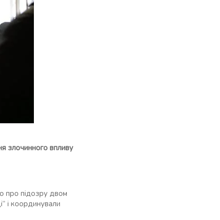
ня злочинного впливу
о про підозру двом
ці” і координували