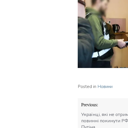
Posted in
Новини
Навігація
Previous:
записів
Українці, які не отри
повинні покинути РФ 
Путіна