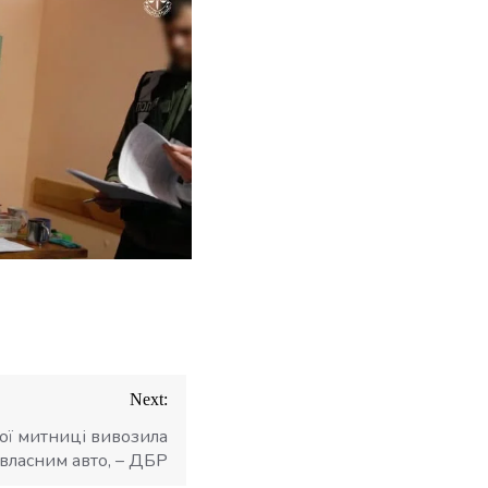
Next:
ої митниці вивозила
 власним авто, – ДБР