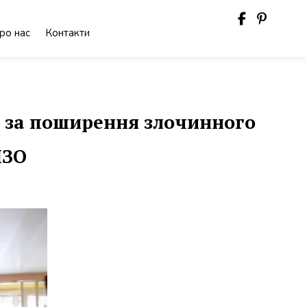
ро нас
Контакти
и за поширення злочинного
ІЗО