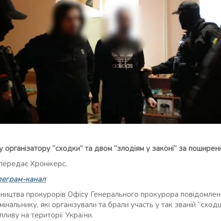
 організатору “сходки” та двом “злодіям у законі” за поширен
передає Хронікерс.
леграм-канал
вництва прокурорів Офісу Генерального прокурора повідомлен
имінальнику, які організували та брали участь у так званій “сход
ливу на території України.