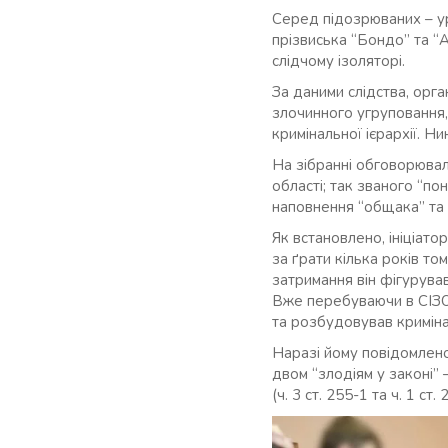
Серед підозрюваних – уро
прізвиська “Бондо” та “А
слідчому ізоляторі.
За даними слідства, орга
злочинного угруповання,
кримінальної ієрархії. Н
На зібранні обговорювал
області; так званого “по
наповнення “общака” та 
Як встановлено, ініціато
за ґрати кілька років то
затримання він фігурува
Вже перебуваючи в СІЗО,
та розбудовував кримінал
Наразі йому повідомлено 
двом “злодіям у законі”
(ч. 3 ст. 255-1 та ч. 1 ст