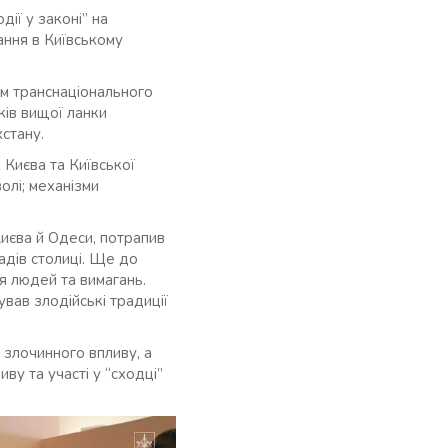
ії у законі” на
ання в Київському
ом транснаціонального
ків вищої ланки
хстану.
Києва та Київської
олі; механізми
 Києва й Одеси, потрапив
адів столиці. Ще до
я людей та вимагань.
вав злодійські традиції
 злочинного впливу, а
ву та участі у “сходці”