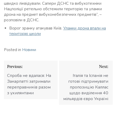
швидко ліквідували. Сапери ДСНС та вибухотехніки
Нацполіції ретельно обстежили територію та уламки
дрона на предмет вибухонебезпечних предметів”, –
розповіли в ДСНС.
Ворог зранку атакував Київ.
Уламки дрона впали на
територію школи
Posted in
Новини
Навігація
Previous:
Next:
записів
Спроба не вдалася: На
Італія та Іспанія не
Закарпатті затримали
готові підтримувати
переправників разом
пропозицію Каллас
з ухилянтами
щодо виділення 40
мільярдів євро Україні