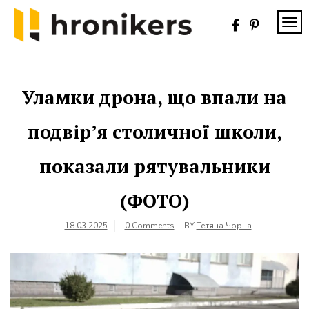
Skip
to
TOG
content
Хронікерс
Інформаційний
знак якості
Уламки дрона, що впали на
подвір’я столичної школи,
показали рятувальники
(ФОТО)
18.03.2025
0 Comments
BY
Тетяна Чорна