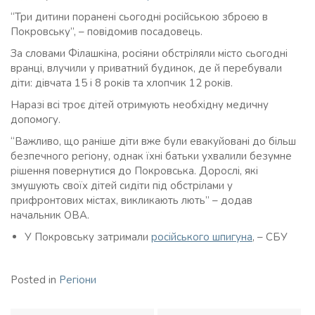
“Три дитини поранені сьогодні російською зброєю в
Покровську”, – повідомив посадовець.
За словами Філашкіна, росіяни обстріляли місто сьогодні
вранці, влучили у приватний будинок, де й перебували
діти: дівчата 15 і 8 років та хлопчик 12 років.
Наразі всі троє дітей отримують необхідну медичну
допомогу.
“Важливо, що раніше діти вже були евакуйовані до більш
безпечного регіону, однак їхні батьки ухвалили безумне
рішення повернутися до Покровська. Дорослі, які
змушують своїх дітей сидіти під обстрілами у
прифронтових містах, викликають лють” – додав
начальник ОВА.
У Покровську затримали
російського шпигуна
, – СБУ
Posted in
Регіони