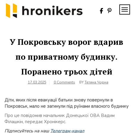
Skip
to
TOG
content
Хронікерс
Інформаційний
знак якості
У Покровську ворог вдарив
по приватному будинку.
Поранено трьох дітей
17.03.2025
0 Comments
BY
Тетяна Чорна
Діти, яких після евакуації батьки знову повернули в
Покровськ, мало не загинули під руїнами власного будинку
Про це повідомив начальник Донецької ОВА Вадим
Філашкін, передає Хронікерс.
Підписуйтесь на наш
Телеграм-канал