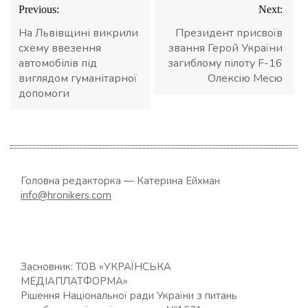
Навігація
Previous:
Next:
записів
На Львівщині викрили
Президент присвоїв
схему ввезення
звання Герой України
автомобілів під
загиблому пілоту F-16
виглядом гуманітарної
Олексію Месю
допомоги
Головна редакторка — Катерина Ейхман
info@hronikers.com
Засновник: ТОВ «УКРАЇНСЬКА
МЕДІАПЛАТФОРМА»
Рішення Національної ради України з питань