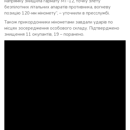
напрямку знищила гармату МТ-12, точку злету
безпілотних літальних апаратів противника, вогневу
позицію 120-мм міномету”, – уточнили в пресслужбі.
Також прикордонники мінометами завдали ударів по
місцях зосередження особового складу. Підтверджено
знищення 11 окупантів, 19 – поранено.