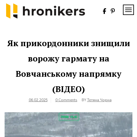
Skip
to
TOG
content
Хронікерс
Інформаційний
знак якості
Як прикордонники знищили
ворожу гармату на
Вовчанському напрямку
(ВІДЕО)
06.02.2025
0 Comments
BY
Тетяна Чорна