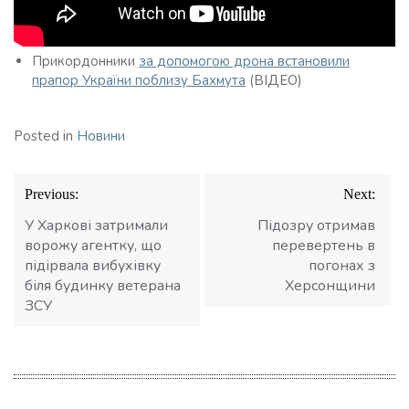
Прикордонники
за допомогою дрона встановили
прапор України поблизу Бахмута
(ВІДЕО)
Posted in
Новини
Навігація
Previous:
Next:
записів
У Харкові затримали
Підозру отримав
ворожу агентку, що
перевертень в
підірвала вибухівку
погонах з
біля будинку ветерана
Херсонщини
ЗСУ