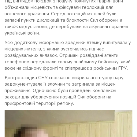
Під виглядом поїздок з пошуку покинутих тварин вони
об’їжджали місцевість та фіксували геолокації для
вогневого ураження. Серед потенційних цілей були
запасні пункти дислокації та блокпости Сил оборони, а
також медустанови, де перебували на лікуванні поранені
українські воїни.
Усю додаткову інформацію зрадники втемну випитували у
місцевих жителів, з якими зустрічались під час
розвідувальних вилазок. Отримані розвіддані агенти
телефоном передавали своєму знайомому бойовику, який
воює на східному фронті та співпрацює з російським ГРУ.
Контррозвідка СБУ своєчасно викрила агентурну пару,
задокументувала її злочини та затримала за місцем
проживання. Одночасно були проведені комплексні
заходи для убезпечення позицій Сил оборони на
прифронтовій території регіону.