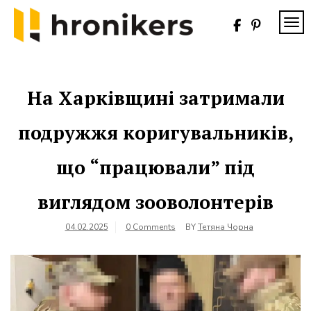
Skip
to
TOG
content
Хронікерс
Інформаційний
знак якості
На Харківщині затримали
подружжя коригувальників,
що “працювали” під
виглядом зооволонтерів
04.02.2025
0 Comments
BY
Тетяна Чорна