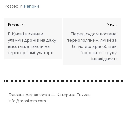
Posted in
Регіони
Навігація
Previous:
Next:
записів
В Києві виявили
Перед судом постане
уламки дронів на даху
тернополянин, який за
висотки, а також на
8 тис. доларів обіцяв
території амбулаторії
“порішати” групу
інвалідності
Головна редакторка — Катерина Ейхман
info@hronikers.com