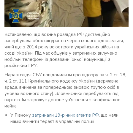
Встановлено, що воєнна розвідка РФ дистанційно
завербувала обох фігурантів через їхнього односельця,
який ще з 2014 року воює проти українських військ на
сході України. Під час обшуків у затриманих вилучено
мобільні телефони із доказами їхньої комунікації з
російським ГРУ.
Наразі слідчі СБУ повідомили їм про підозру за ч. 2 ст. 28,
ч. 2 ст. 111 Кримінального кодексу України (державна
зрада, вчинена за попередньою змовою групою осіб в
умовах воєнного стану). Зловмисники перебувають під
вартою. Їм загрожує довічне ув’язнення з конфіскацією
майна.
У Рівному
затримали 19-річних агентів РФ
, що мали
намір вчинити теракт в управлінні поліції