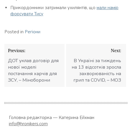
Прикордонники затримали ухилянтів, що
мали намір
форсувати Тису
Posted in
Регіони
Навігація
Previous:
Next:
записів
ДОТ уклав договір для
В Україні за тиждень
нової моделі
на 13 відсотків зросла
постачання харчів для
захворюваність на
ЗСУ, – Міноборони
грип та COVID, – МОЗ
Головна редакторка — Катерина Ейхман
info@hronikers.com