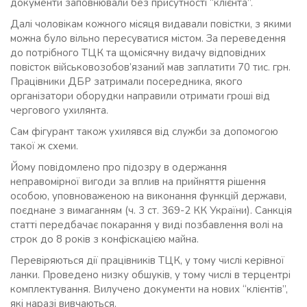
документи заповнювали без присутності “клієнта”.
Далі чоловікам кожного місяця видавали повістки, з якими
можна було вільно пересуватися містом. За переведення
до потрібного ТЦК та щомісячну видачу відповідних
повісток військовозобов’язаний мав заплатити 70 тис. грн.
Працівники ДБР затримали посередника, якого
організатори оборудки направили отримати гроші від
чергового ухилянта.
Сам фігурант також ухилявся від служби за допомогою
такої ж схеми.
Йому повідомлено про підозру в одержання
неправомірної вигоди за вплив на прийняття рішення
особою, уповноваженою на виконання функцій держави,
поєднане з вимаганням (ч. 3 ст. 369-2 КК України). Санкція
статті передбачає покарання у виді позбавлення волі на
строк до 8 років з конфіскацією майна.
Перевіряються дії працівників ТЦК, у тому числі керівної
ланки. Проведено низку обшуків, у тому числі в терцентрі
комплектування. Вилучено документи на нових “клієнтів”,
які наразі вивчаються.