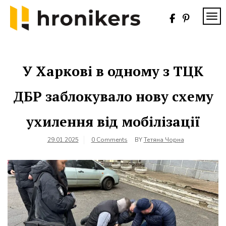
Skip
to
TOG
content
Хронікерс
Інформаційний
знак якості
У Харкові в одному з ТЦК
ДБР заблокувало нову схему
ухилення від мобілізації
29.01.2025
0 Comments
BY
Тетяна Чорна