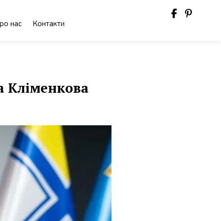
ро нас
Контакти
а Кліменкова