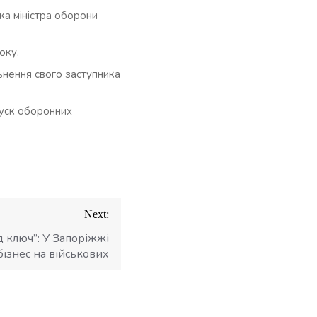
ка міністра оборони
оку.
ьнення свого заступника
пуск оборонних
Next:
д ключ”: У Запоріжжі
ізнес на військових