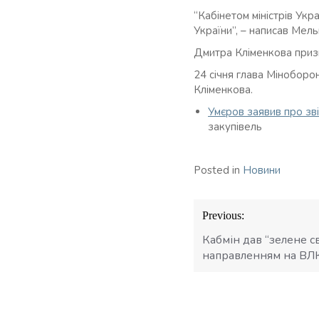
“Кабінетом міністрів Ук
України”, – написав Мель
Дмитра Кліменкова призн
24 січня глава Міноборо
Кліменкова.
Умєров заявив про зв
закупівель
Posted in
Новини
Навігація
Previous:
записів
Кабмін дав “зелене с
направленням на ВЛК