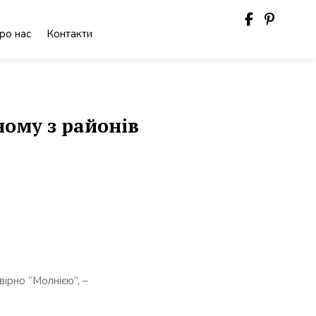
ро нас
Контакти
ному з районів
ірно “Молнією”, –