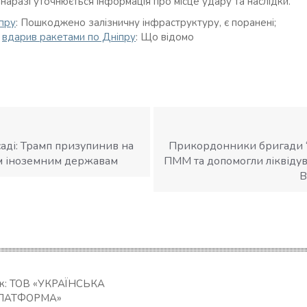
аразі уточнюється інформація про місце удару та наслідки.
пру
: Пошкоджено залізничну інфраструктуру, є поранені;
г
вдарив ракетами по Дніпру
: Що відомо
аді: Трамп призупинив на
Прикордонники бригади “
ім іноземним державам
ПММ та допомогли ліквідув
В
ик: ТОВ «УКРАЇНСЬКА
ЛАТФОРМА»