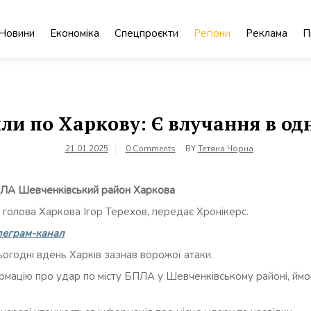
Новини
Економіка
Спецпроєкти
Регіони
Реклама
П
ли по Харкову: Є влучання в од
21.01.2025
0 Comments
BY
Тетяна Чорна
пЛА Шевченківський район Харкова
 голова Харкова Ігор Терехов, передає Хронікерс.
леграм-канал
ьогодні вдень Харків зазнав ворожої атаки.
ацію про удар по місту БПЛА у Шевченківському районі, ймов