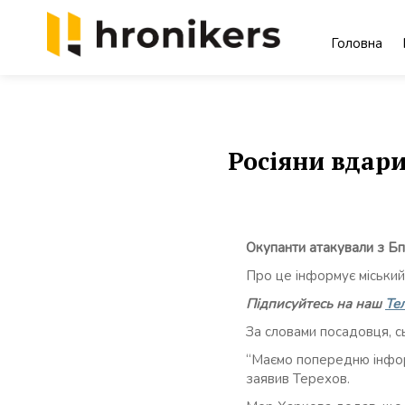
Skip
to
Головна
content
Хронікерс
Інформаційний знак якості
Росіяни вдари
Окупанти атакували з Б
Про це інформує міський
Підписуйтесь на наш
Те
За словами посадовця, с
“Маємо попередню інформ
заявив Терехов.