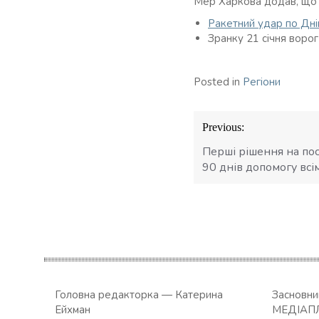
Мер Харкова додав, що н
Ракетний удар по Дні
Зранку 21 січня воро
Posted in
Регіони
Навігація
Previous:
записів
Перші рішення на пос
90 днів допомогу вс
Головна редакторка — Катерина
Засновн
Ейхман
МЕДІАП