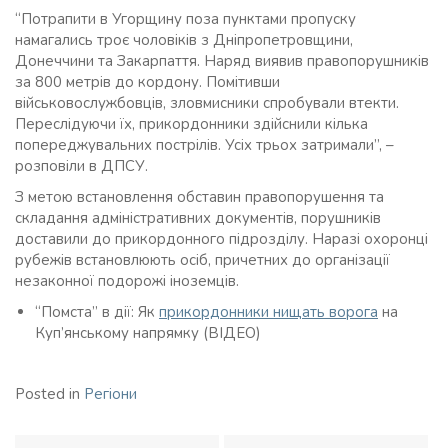
“Потрапити в Угорщину поза пунктами пропуску
намагались троє чоловіків з Дніпропетровщини,
Донеччини та Закарпаття. Наряд виявив правопорушників
за 800 метрів до кордону. Помітивши
військовослужбовців, зловмисники спробували втекти.
Переслідуючи їх, прикордонники здійснили кілька
попереджувальних пострілів. Усіх трьох затримали”, –
розповіли в ДПСУ.
З метою встановлення обставин правопорушення та
складання адміністративних документів, порушників
доставили до прикордонного підрозділу. Наразі охоронці
рубежів встановлюють осіб, причетних до організації
незаконної подорожі іноземців.
“Помста” в дії: Як
прикордонники нищать ворога
на
Куп’янському напрямку (ВІДЕО)
Posted in
Регіони
Навігація