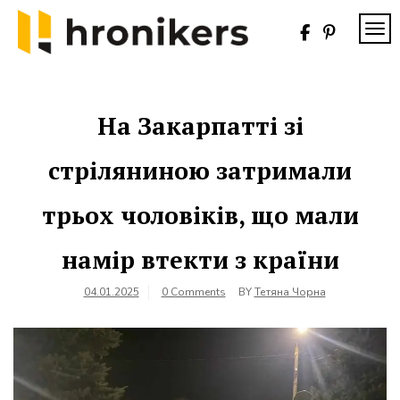
Skip
to
TOG
content
Хронікерс
Інформаційний
знак якості
На Закарпатті зі
стріляниною затримали
трьох чоловіків, що мали
намір втекти з країни
04.01.2025
0 Comments
BY
Тетяна Чорна