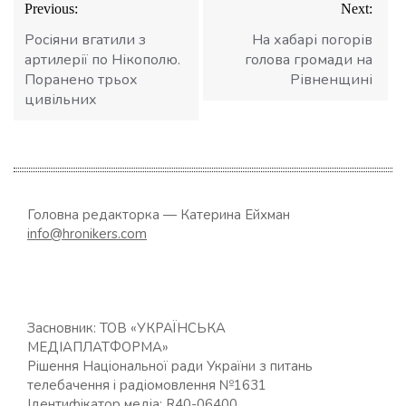
Previous:
Next:
записів
Росіяни вгатили з
На хабарі погорів
артилерії по Нікополю.
голова громади на
Поранено трьох
Рівненщині
цивільних
Головна редакторка — Катерина Ейхман
info@hronikers.com
Засновник: ТОВ «УКРАЇНСЬКА
МЕДІАПЛАТФОРМА»
Рішення Національної ради України з питань
телебачення і радіомовлення №1631
Ідентифікатор медіа: R40-06400