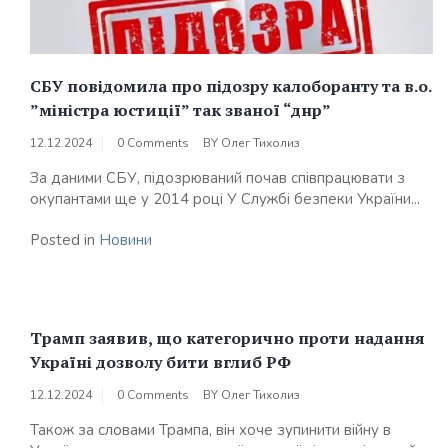
СБУ повідомила про підозру калоборанту та в.о.
”міністра юстиції” так званої “днр”
12.12.2024
0 Comments
BY
Олег Тихолиз
За даними СБУ, підозрюваний почав співпрацювати з
окупантами ще у 2014 році У Службі безпеки України...
Posted in
Новини
Трамп заявив, що категорично проти надання
Україні дозволу бити вглиб РФ
12.12.2024
0 Comments
BY
Олег Тихолиз
Також за словами Трампа, він хоче зупинити війну в