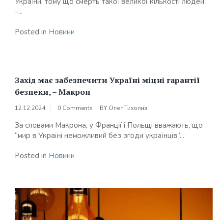
України, тому що смерть такої великої кількості людей
–...
Posted in
Новини
Захід має забезпечити Україні міцні гарантії
безпеки, – Макрон
12.12.2024
0 Comments
BY
Олег Тихолиз
За словами Макрона, у Франції і Польщі вважають, що
“мир в Україні неможливий без згоди українців”...
Posted in
Новини