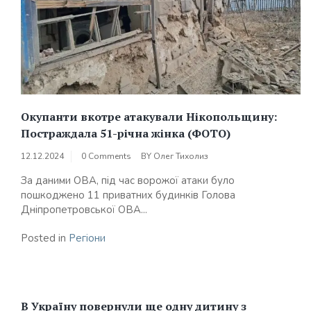
Окупанти вкотре атакували Нікопольщину:
Постраждала 51-річна жінка (ФОТО)
12.12.2024
0 Comments
BY
Олег Тихолиз
За даними ОВА, під час ворожої атаки було
пошкоджено 11 приватних будинків Голова
Дніпропетровської ОВА...
Posted in
Регіони
В Україну повернули ще одну дитину з