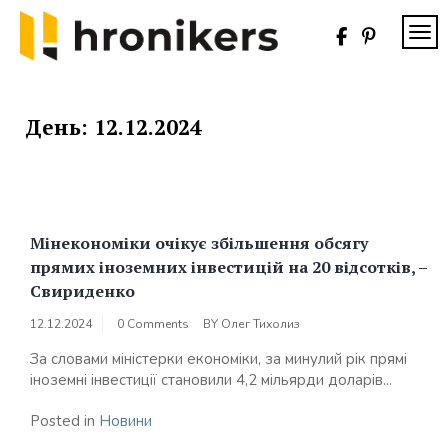
Skip
to
TOG
content
Хронікерс
Інформаційний
знак якості
День:
12.12.2024
Мінекономіки очікує збільшення обсягу
прямих іноземних інвестицій на 20 відсотків, –
Свириденко
12.12.2024
0 Comments
BY
Олег Тихолиз
За словами міністерки економіки, за минулий рік прямі
іноземні інвестиції становили 4,2 мільярди доларів...
Posted in
Новини