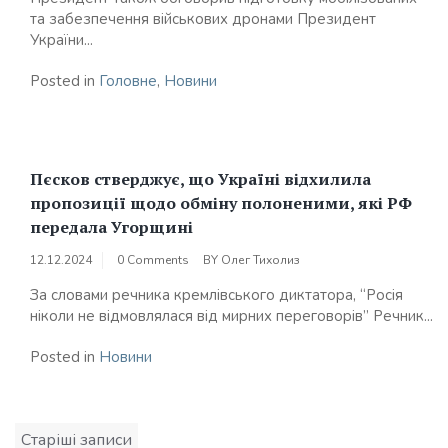
та забезпечення військових дронами Президент
України...
Posted in
Головне
,
Новини
Пєсков стверджує, що Україні відхилила
пропозиції щодо обміну полоненими, які РФ
передала Угорщині
12.12.2024
0 Comments
BY
Олег Тихолиз
За словами речника кремлівського диктатора, “Росія
ніколи не відмовлялася від мирних переговорів” Речник...
Posted in
Новини
Навігація
Старіші записи