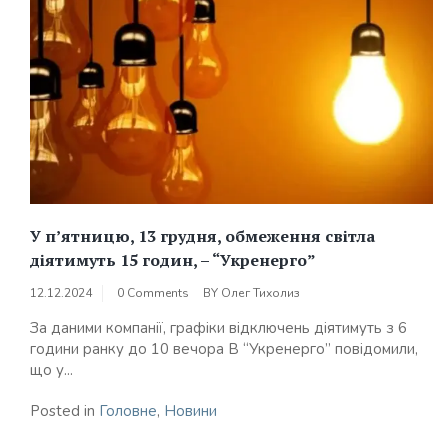
У п’ятницю, 13 грудня, обмеження світла
діятимуть 15 годин, – “Укренерго”
12.12.2024
0 Comments
BY
Олег Тихолиз
За даними компанії, графіки відключень діятимуть з 6
години ранку до 10 вечора В “Укренерго” повідомили,
що у...
Posted in
Головне
,
Новини