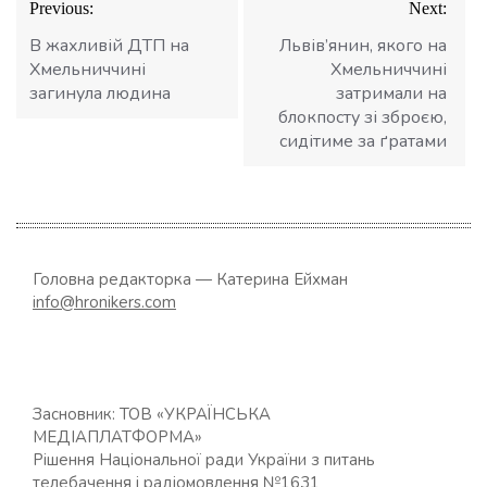
Previous:
Next:
записів
В жахливій ДТП на
Львів’янин, якого на
Хмельниччині
Хмельниччині
загинула людина
затримали на
блокпосту зі зброєю,
сидітиме за ґратами
Головна редакторка — Катерина Ейхман
info@hronikers.com
Засновник: ТОВ «УКРАЇНСЬКА
МЕДІАПЛАТФОРМА»
Рішення Національної ради України з питань
телебачення і радіомовлення №1631