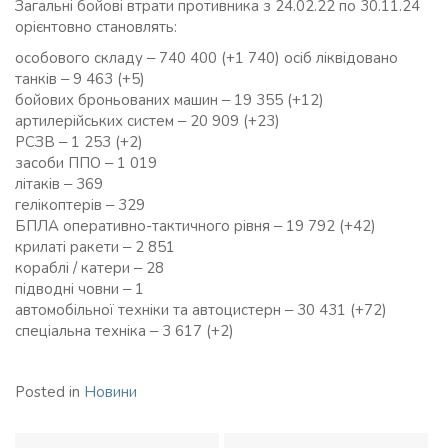
Загальні бойові втрати противника з 24.02.22 по 30.11.24
орієнтовно становлять:
особового складу ‒ 740 400 (+1 740) осіб ліквідовано
танків ‒ 9 463 (+5)
бойових броньованих машин ‒ 19 355 (+12)
артилерійських систем ‒ 20 909 (+23)
РСЗВ ‒ 1 253 (+2)
засоби ППО ‒ 1 019
літаків ‒ 369
гелікоптерів ‒ 329
БПЛА оперативно-тактичного рівня ‒ 19 792 (+42)
крилаті ракети ‒ 2 851
кораблі / катери ‒ 28
підводні човни ‒ 1
автомобільної техніки та автоцистерн ‒ 30 431 (+72)
спеціальна техніка ‒ 3 617 (+2)
Posted in
Новини
Навігація