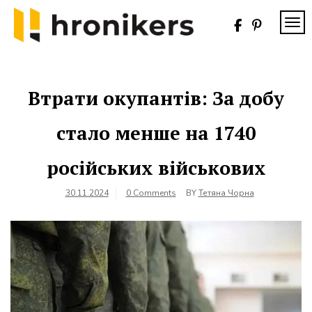
Skip
to
TOG
content
Хронікерс
Інформаційний
знак якості
Втрати окупантів: За добу
стало менше на 1740
російських військових
30.11.2024
0 Comments
BY
Тетяна Чорна