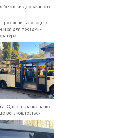
ил безпеки дорожнього
ь”, рухаючись вулицею
нився для посадки-
уратури.
са. Одна з травмованих
ще встановлюється.