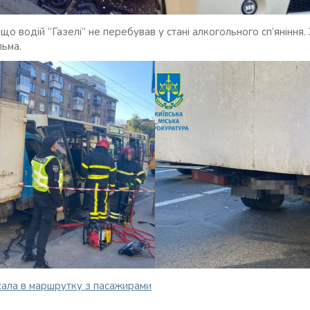
що водій “Газелі” не перебував у стані алкогольного сп’яніння. 
льма.
їхала в маршрутку з пасажирами