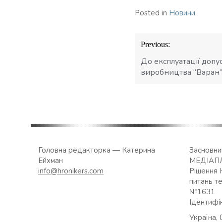
Posted in
Новини
Навігація
Previous:
записів
До експлуатації допу
виробництва “Варан”
Головна редакторка — Катерина
Засновн
Ейхман
МЕДІАП
info@hronikers.com
Рішення 
питань т
№1631
Ідентифі
Україна, 