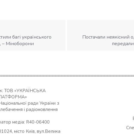
стили багі українського
Постачали неякісний о
, – Міноборони
передали
ик: ТОВ «УКРАЇНСЬКА
ЛАТФОРМА»
Національної ради України з
елебачення і радіомовлення
катор медіа: R40-06400
Спе
01024, місто Київ, вул.Велика