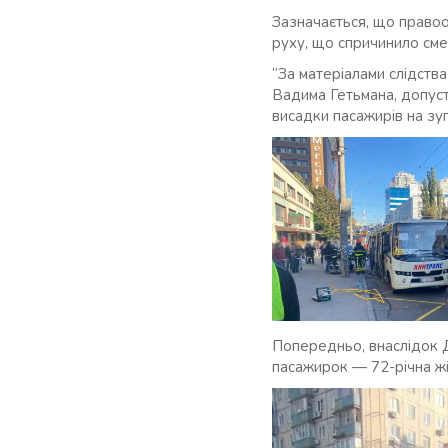
Зазначається, що право
руху, що спричинило сме
“За матеріалами слідства
Вадима Гетьмана, допуст
висадки пасажирів на зу
Попередньо, внаслідок Д
пасажирок — 72-річна жі