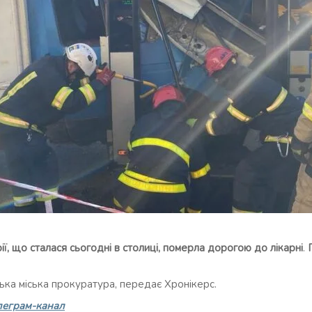
ії, що сталася сьогодні в столиці, померла дорогою до лікарні
.
ька міська прокуратура, передає Хронікерс.
леграм-канал