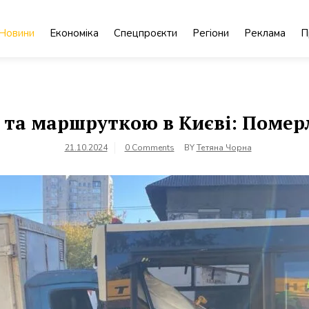
Новини
Економіка
Спецпроєкти
Регіони
Реклама
П
 та маршруткою в Києві: Померл
21.10.2024
0 Comments
BY
Тетяна Чорна