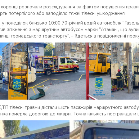
охоронці розпочали розслідування за фактом порушення прав
рть потерпілого або заподіяло тяжкі тілесні ушкодження.
, у понеділок близько 10:00 70-річний водій автомобіля “Газел
ив зіткнення з маршрутним автобусом марки “Атаман”, що зупи
пинці громадського транспорту”, – йдеться в повідомленні прок
ТП тілесні травми дістали шість пасажирів маршрутного автобу
нка померла дорогою до лікарні. Точна кількість постраждали 