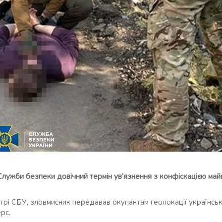
Служби безпеки довічний термін ув’язнення з конфіскацією ма
трі СБУ, зловмисник передавав окупантам геолокації українськи
рс.