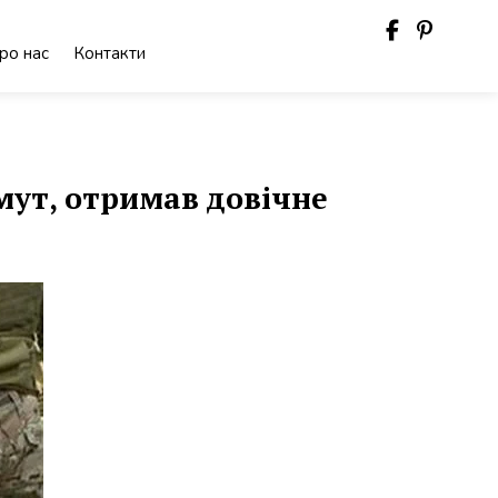
ро нас
Контакти
мут, отримав довічне