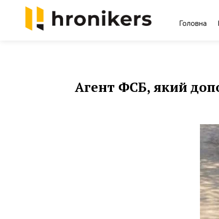
Skip
to
Головна
content
Хронікерс
Інформаційний знак якості
Агент ФСБ, який доп