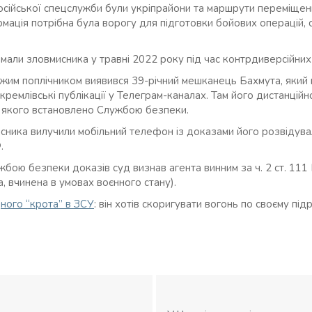
російської спецслужби були укріпрайони та маршрути переміщен
ормація потрібна була ворогу для підготовки бойових операцій,
мали зловмисника у травні 2022 року під час контрдиверсійних
ожим поплічником виявився 39-річний мешканець Бахмута, який
окремлівські публікації у Телеграм-каналах. Там його дистанці
у якого встановлено Службою безпеки.
исника вилучили мобільний телефон із доказами його розвідува
.
ужбою безпеки доказів суд визнав агента винним за ч. 2 ст. 11
, вчинена в умовах воєнного стану).
ного “крота” в ЗСУ
: він хотів скоригувати вогонь по своєму пі