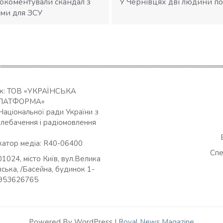
окоментували скандал з
У Чернівцях дві людини по
ами для ЗСУ
ик: ТОВ «УКРАЇНСЬКА
ЛАТФОРМА»
Національної ради України з
елебачення і радіомовлення
катор медіа: R40-06400
Спе
01024, місто Київ, вул.Велика
ська, /Басейна, будинок 1-
0953626765
Powered By WordPress |
Royal News Magazine