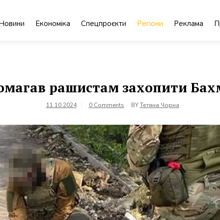
Новини
Економіка
Спецпроєкти
Регіони
Реклама
П
омагав рашистам захопити Бах
11.10.2024
0 Comments
BY
Тетяна Чорна