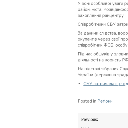
У зоні особливої уваги 
районі міста. Розвідінф
захоплення райцентру.
Співробітники СБУ затри
За даними слідства, вор
окупантів через свої пр
співробітник ФСБ, особ
Під час обшуків у зловм
діяльності на користь РФ
На підставі зібраних Сл
України (державна зрада
СБУ затримала ще од
Posted in
Регіони
Навігація
Previous:
записів