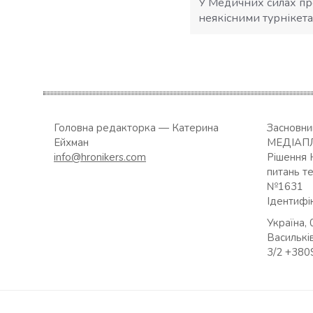
У Медичних силах пр
неякісними турнікет
Головна редакторка — Катерина
Засновн
Ейхман
МЕДІАП
info@hronikers.com
Рішення 
питань т
№1631
Ідентифі
Україна, 
Васильків
3/2 +38