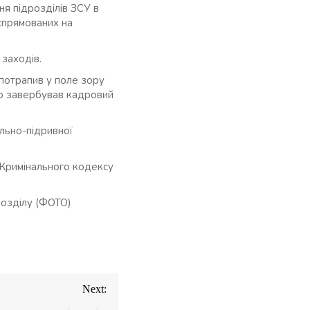
ня підрозділів ЗСУ в
 спрямованих на
 заходів.
 потрапив у поле зору
йно завербував кадровий
льно-підривної
1 Кримінального кодексу
дрозділу (ФОТО)
Next: