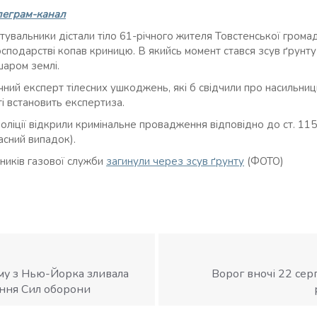
леграм-канал
увальники дістали тіло 61-річного жителя Товстенської громади
осподарстві копав криницю. В якийсь момент стався зсув ґрунту
аром землі.
ний експерт тілесних ушкоджень, які б свідчили про насильниць
і встановить експертиза.
поліції відкрили кримінальне провадження відповідно до ст. 11
асний випадок).
вників газової служби
загинули через зсув ґрунту
(ФОТО)
у з Нью-Йорка зливала
Ворог вночі 22 сер
ння Сил оборони