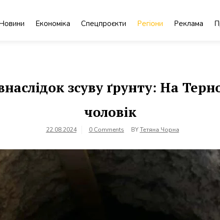
Новини
Економіка
Спецпроєкти
Регіони
Реклама
П
 внаслідок зсуву ґрунту: На Тер
чоловік
22.08.2024
0 Comments
BY
Тетяна Чорна