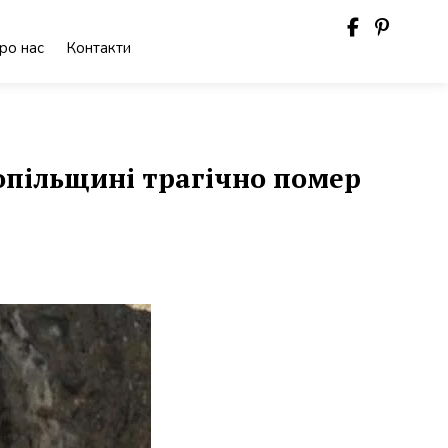
ро нас
Контакти
нопільщині трагічно помер