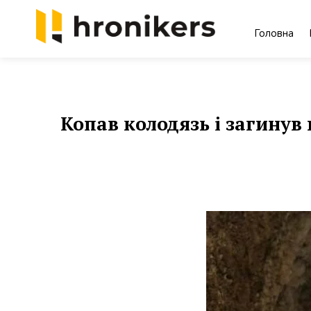
Skip
to
Головна
content
Хронікерс
Інформаційний знак якості
Копав колодязь і загинув