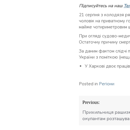
Підписуйтесь на наш
Те
21 серпня з колодязя рят
чоловік на приватному г
майже чотириметровим ш
При огляді судово-медич
Остаточну причину смерт
За даним фактом слідчі 
України з поміткою (нещ
У Харкові двоє праці
Posted in
Регіони
Навігація
Previous:
записів
Прихильниця рашизм
окупантам розташува