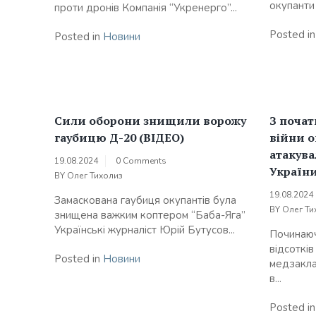
окупанти 
проти дронів Компанія “Укренерго”...
Posted i
Posted in
Новини
Сили оборони знищили ворожу
З поча
гаубицю Д-20 (ВІДЕО)
війни о
атакува
19.08.2024
0 Comments
України
BY
Олег Тихолиз
19.08.2024
Замаскована гаубиця окупантів була
BY
Олег Ти
знищена важким коптером “Баба-Яга”
Українські журналіст Юрій Бутусов...
Починаюч
відсоткі
Posted in
Новини
медзакл
в...
Posted i