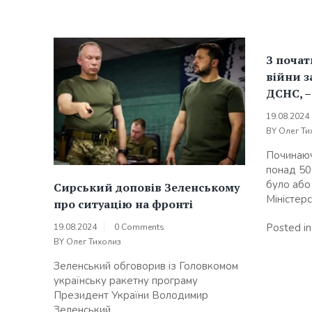
З поча
війни з
ДСНС, 
19.08.2024
BY
Олег Ти
Починаюч
понад 50
було або
Сирський доповів Зеленському
Міністерст
про ситуацію на фронті
Posted i
19.08.2024
0 Comments
BY
Олег Тихолиз
Зеленський обговорив із Головкомом
українську ракетну програму
Президент України Володимир
Зеленський...