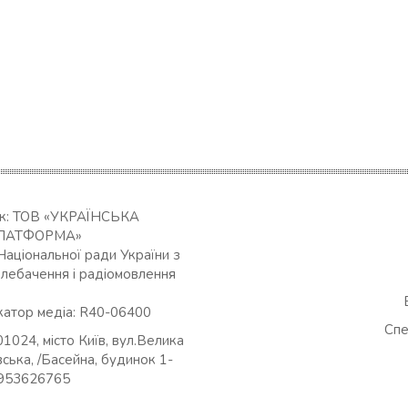
ик: ТОВ «УКРАЇНСЬКА
ЛАТФОРМА»
Національної ради України з
елебачення і радіомовлення
катор медіа: R40-06400
Спе
01024, місто Київ, вул.Велика
ська, /Басейна, будинок 1-
0953626765