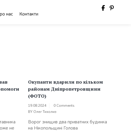
ро нас
Контакти
вав
Окупанти вдарили по кільком
опомоги
районам Дніпропетровщини
(ФОТО)
19.08.2024
0 Comments
BY
Олег Тихолиз
тавника
Ворог знищив два приватних будинка
може не
на Нікопольщині Голова