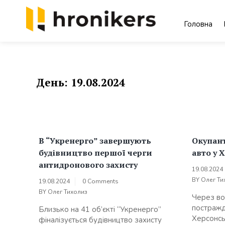
Skip
to
Головна
content
Хронікерс
Інформаційний знак якості
День:
19.08.2024
В “Укренерго” завершують
Окупант
будівництво першої черги
авто у 
антидронового захисту
19.08.2024
BY
Олег Ти
19.08.2024
0 Comments
BY
Олег Тихолиз
Через во
постражд
Близько на 41 об’єкті “Укренерго”
Херсонсь
фіналізується будівництво захисту