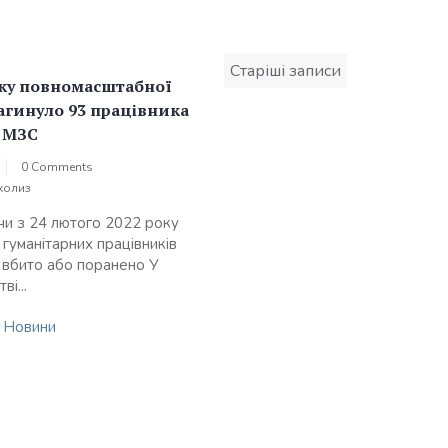
Навігація
Старіші записи
за
тку повномасштабної
записами
агинуло 93 працівника
– МЗС
0 Comments
холиз
и з 24 лютого 2022 року
 гуманітарних працівників
 вбито або поранено У
ві...
n
Новини