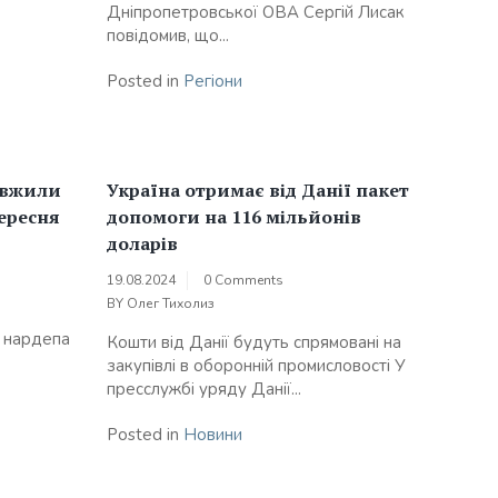
Дніпропетровської ОВА Сергій Лисак
повідомив, що...
Posted in
Регіони
овжили
Україна отримає від Данії пакет
вересня
допомоги на 116 мільйонів
доларів
19.08.2024
0 Comments
BY
Олег Тихолиз
 нардепа
Кошти від Данії будуть спрямовані на
закупівлі в оборонній промисловості У
пресслужбі уряду Данії...
Posted in
Новини