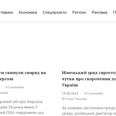
Новини
Економіка
Спецпроєкти
Регіони
Реклама
П
и скинули снаряд на
Німецький уряд спросту
Херсоні
чутки про скорочення д
Україні
0 Comments
холиз
19.08.2024
0 Comments
BY
Олег Тихолиз
рожий обстріл Херсону
ала 34 річна жінка У
За словами заступника предс
кій ОВА повідомили, що
уряду, російський диктатор 