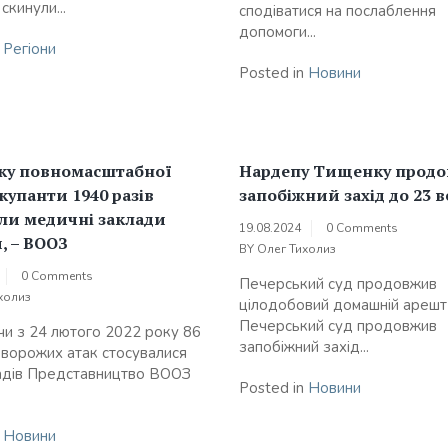
скинули...
сподіватися на послаблення
допомоги...
n
Регіони
Posted in
Новини
тку повномасштабної
Нардепу Тищенку прод
купанти 1940 разів
запобіжний захід до 23 
ли медичні заклади
19.08.2024
0 Comments
, – ВООЗ
BY
Олег Тихолиз
0 Comments
Печерський суд продовжив
холиз
цілодобовий домашній арешт
Печерський суд продовжив
и з 24 лютого 2022 року 86
запобіжний захід...
в ворожих атак стосувалися
адів Представництво ВООЗ
Posted in
Новини
n
Новини