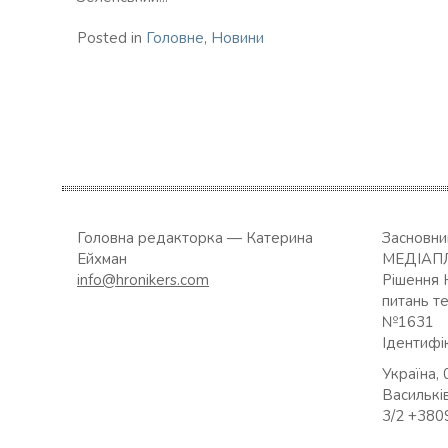
Posted in
Головне
,
Новини
Головна редакторка — Катерина
Засновн
Ейхман
МЕДІАП
info@hronikers.com
Рішення 
питань т
№1631
Ідентифі
Україна, 
Васильків
3/2 +38