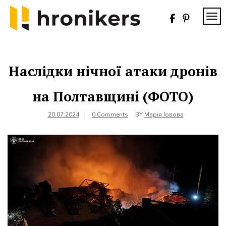
Skip
to
TOG
content
Хронікерс
Інформаційний
знак якості
Наслідки нічної атаки дронів
на Полтавщині (ФОТО)
20.07.2024
0 Comments
BY
Марія Іовова