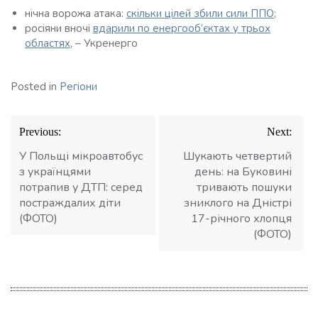
нічна ворожа атака:
скільки цілей збили сили ППО
;
росіяни вночі
вдарили по енергооб’єктах у трьох
областях
, – Укренерго
Posted in
Регіони
Навігація
Previous:
Next:
записів
У Польщі мікроавтобус
Шукають четвертий
з українцями
день: на Буковині
потрапив у ДТП: серед
тривають пошуки
постраждалих діти
зниклого на Дністрі
(ФОТО)
17-річного хлопця
(ФОТО)